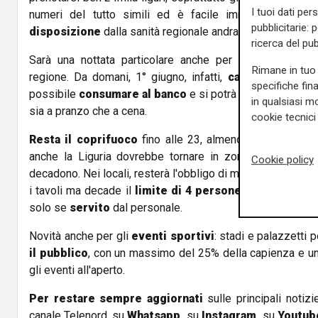
I tuoi dati per
numeri del tutto simili ed è facile immaginare che
pubblicitarie: 
disposizione
dalla sanità regionale andranno esaurite in 
ricerca del pub
Sarà una nottata particolare anche per i tanti
baristi
Rimane in tuo 
regione. Da domani, 1° giugno, infatti,
cambiano le re
specifiche fin
possibile
consumare al banco
e si potrà anche consuma
in qualsiasi mo
sia a pranzo che a cena.
cookie tecnici 
Resta il coprifuoco
fino alle 23, almeno fino a lunedì
anche la Liguria dovrebbe tornare in zona bianca, quella
Cookie policy
decadono. Nei locali, resterà l'obbligo di mantenere la
dis
i tavoli ma decade il
limite di 4 persone
per ogni tavolo
solo se
servito
dal personale.
Novità anche per gli
eventi sportivi
: stadi e palazzetti 
il pubblico
, con un massimo del 25% della capienza e un
gli eventi all'aperto.
Per restare sempre aggiornati
sulle principali notizi
canale Telenord, su
Whatsapp,
su
Instagram
,
su
Youtub