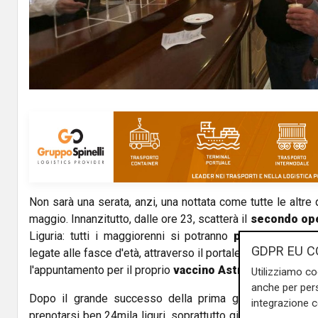
l
a
y
V
i
d
Non sarà una serata, anzi, una nottata come tutte le altre
e
maggio. Innanzitutto, dalle ore 23, scatterà il
secondo op
o
Liguria: tutti i maggiorenni si potranno
prenotare lib
GDPR EU C
legate alle fasce d'età, attraverso il portale prenotovaccino
l'appuntamento per il proprio
vaccino AstraZeneca o Jo
Utilizziamo co
anche per pers
Dopo il grande successo della prima giornata, che un
integrazione 
prenotarsi ben 24mila liguri, soprattutto giovani al di sott