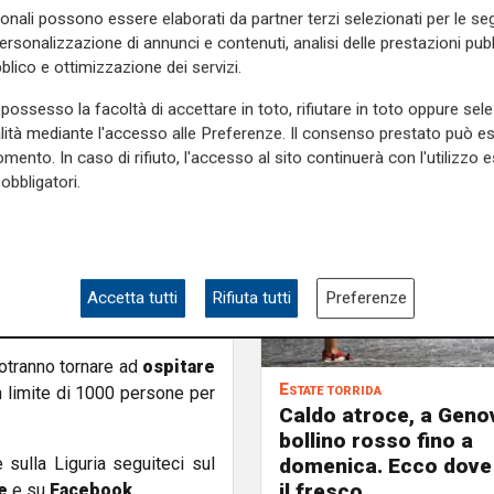
sonali possono essere elaborati da partner terzi selezionati per le seg
 le
20mila dosi messe a
personalizzazione di annunci e contenuti, analisi delle prestazioni pubbl
poche ore.
blico e ottimizzazione dei servizi.
e
ristoratori
della nostra
possesso la facoltà di accettare in toto, rifiutare in toto oppure sele
gole
: al bar sarà finalmente
alità mediante l'accesso alle Preferenze. Il consenso prestato può 
re cibi e bevande
al chiuso,
mento. In caso di rifiuto, l'accesso al sito continuerà con l'utilizzo e
obbligatori.
 prossimo, 7 giugno, quando
 in cui tutte le limitazioni
tanza
di almeno un metro fra
. Torna anche il
buffet,
ma
Accetta tutti
Rifiuta tutti
Preferenze
potranno tornare ad
ospitare
Estate torrida
 limite di 1000 persone per
Caldo atroce, a Geno
bollino rosso fino a
domenica. Ecco dove
e sulla Liguria seguiteci sul
il fresco
e
e su
Facebook
.