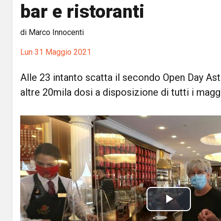
bar e ristoranti
di Marco Innocenti
Lun 31 Maggio 2021
Alle 23 intanto scatta il secondo Open Day A
altre 20mila dosi a disposizione di tutti i magg
P