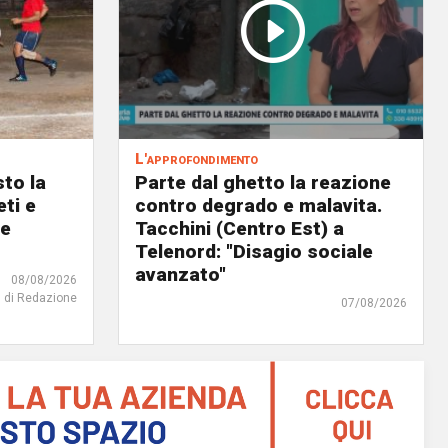
L'approfondimento
to la
Parte dal ghetto la reazione
eti e
contro degrado e malavita.
 e
Tacchini (Centro Est) a
Telenord: "Disagio sociale
avanzato"
08/08/2026
di Redazione
07/08/2026