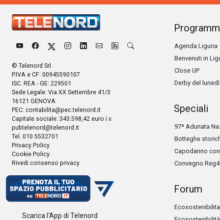
Programm
Agenda Liguria
Benvenuti in Lig
© Telenord Srl
Close UP
P.IVA e CF: 00945590107
Derby del lunedì
ISC. REA - GE: 229501
Sede Legale: Via XX Settembre 41/3
16121 GENOVA
Speciali
PEC:
contabilita@pec.telenord.it
Capitale sociale: 343.598,42 euro i.v.
97ª Adunata Naz
pubtelenord@telenord.it
Tel. 010 5532701
Botteghe storic
Privacy Policy
Capodanno con 
Cookie Policy
Rivedi consenso privacy
Convegno Reg4
Forum
Ecosostenibilita
Scarica l'App di Telenord
Ecosostenibilità