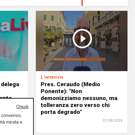
L'intervista
 delega
Pres. Ceraudo (Medio
Ponente): "Non
panto
demonizziamo nessuno, ma
urre il
tolleranza zero verso chi
Chiudi
ra"
porta degrado"
uo consenso,
07/08/2026
07/08/2026
ità mirata e