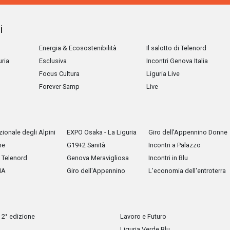
i
Energia & Ecosostenibilità
Il salotto di Telenord
uria
Esclusiva
Incontri Genova Italia
Focus Cultura
Liguria Live
Forever Samp
Live
ionale degli Alpini
EXPO Osaka - La Liguria
Giro dell'Appennino Donne
he
G19+2 Sanità
Incontri a Palazzo
Telenord
Genova Meravigliosa
Incontri in Blu
IA
Giro dell'Appennino
L'economia dell'entroterra
 2° edizione
Lavoro e Futuro
Liguria Verde Blu