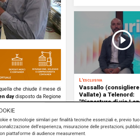
L'esclusiva
Vassallo (consigliere
 quella che chiude il mese di
Vallate) a Telenord:
en day
disposto da Regione
"Riapertura di via Le
eramente
, senza restrizioni
ottima notizia per rid
OOKIE
.regione.liguria.it e prendere
traffico in Valpolceve
hnson
.
okie e tecnologie similari per finalità tecniche essenziali e, previo t
onalizzazione dell'esperienza, misurazione delle prestazioni, pubblic
a settimana fa aveva visto
con piattaforme di audience measurement.
o dei 40 anni, ci si attendono