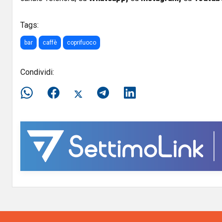
Tags:
bar
caffè
coprifuoco
Condividi: