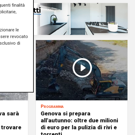
uenti finalità
icitarie,
zionare le
essere revocato
sclusivo di
Programma
va sarà
Genova si prepara
all'autunno: oltre due milioni
 trovare
di euro per la pulizia di rivi e
torrenti