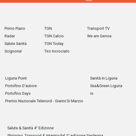
Primo Piano
TGN
Transport TV
Radar
TGN Calcio
We are Genoa
Salute Sanità
TGN Today
Scignoria!
Tiro Incrociato
Liguria Point
Sanità in Liguria
Portofino D'autore
Sea&Green Liguria
Portofino Days
io
Premio Nazionale Telenord - Gianni Di Marzio
Salute & Sanità 4° Edizione
Shipping, Transport & Intermodal 1° edizione Sardegna