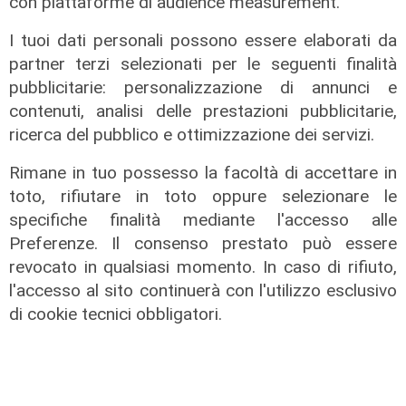
con piattaforme di audience measurement.
nella legalita’
I tuoi dati personali possono essere elaborati da
06/06/2025
di Redazione
partner terzi selezionati per le seguenti finalità
pubblicitarie: personalizzazione di annunci e
contenuti, analisi delle prestazioni pubblicitarie,
ricerca del pubblico e ottimizzazione dei servizi.
Rimane in tuo possesso la facoltà di accettare in
toto, rifiutare in toto oppure selezionare le
specifiche finalità mediante l'accesso alle
Preferenze. Il consenso prestato può essere
revocato in qualsiasi momento. In caso di rifiuto,
l'accesso al sito continuerà con l'utilizzo esclusivo
L'intervista
di cookie tecnici obbligatori.
Forum Ecosostenibilità, Giovanni
Battista Raggi: "Lo scambio di idee
migliora il servizio ai cittadini"
26/05/2025