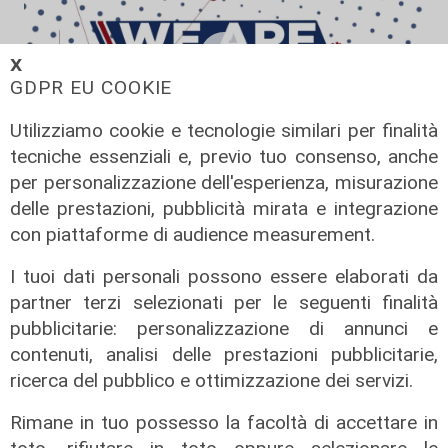
𝗫
GDPR EU COOKIE
Utilizziamo cookie e tecnologie similari per finalità
tecniche essenziali e, previo tuo consenso, anche
per personalizzazione dell'esperienza, misurazione
We are Genoa, puntata del
delle prestazioni, pubblicità mirata e integrazione
06/07/2026
con piattaforme di audience measurement.
07/07/2026
di Redazione
I tuoi dati personali possono essere elaborati da
partner terzi selezionati per le seguenti finalità
pubblicitarie: personalizzazione di annunci e
contenuti, analisi delle prestazioni pubblicitarie,
ricerca del pubblico e ottimizzazione dei servizi.
Rimane in tuo possesso la facoltà di accettare in