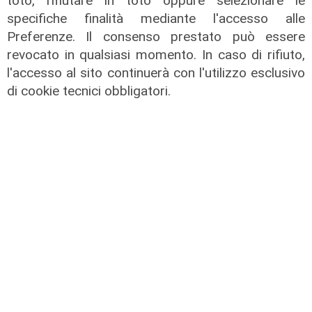
toto, rifiutare in toto oppure selezionare le
specifiche finalità mediante l'accesso alle
Preferenze. Il consenso prestato può essere
revocato in qualsiasi momento. In caso di rifiuto,
We are Genoa, puntata del
l'accesso al sito continuerà con l'utilizzo esclusivo
29/06/2026
di cookie tecnici obbligatori.
30/06/2026
di Redazione
We are Genoa, puntata del