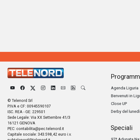
Programm
Agenda Liguria
Benvenuti in Lig
© Telenord Srl
Close UP
P.IVA e CF: 00945590107
Derby del lunedì
ISC. REA - GE: 229501
Sede Legale: Via XX Settembre 41/3
16121 GENOVA
Speciali
PEC:
contabilita@pec.telenord.it
Capitale sociale: 343.598,42 euro i.v.
97ª Adunata Naz
pubtelenord@telenord.it