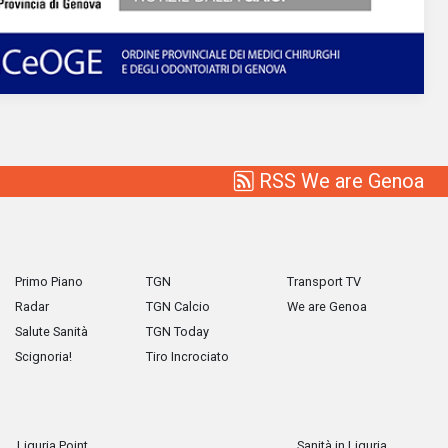
RSS We are Genoa
Primo Piano
TGN
Transport TV
Radar
TGN Calcio
We are Genoa
Salute Sanità
TGN Today
Scignoria!
Tiro Incrociato
Liguria Point
Sanità in Liguria