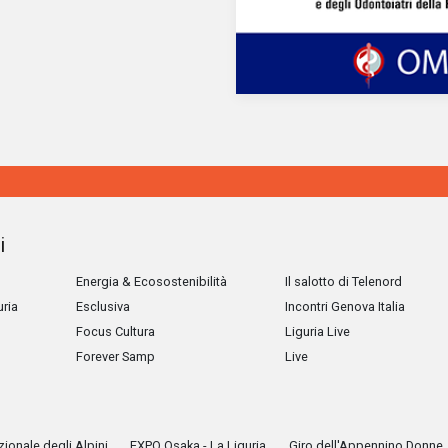
i
Energia & Ecosostenibilità
Il salotto di Telenord
uria
Esclusiva
Incontri Genova Italia
Focus Cultura
Liguria Live
Forever Samp
Live
ionale degli Alpini
EXPO Osaka - La Liguria
Giro dell'Appennino Donne