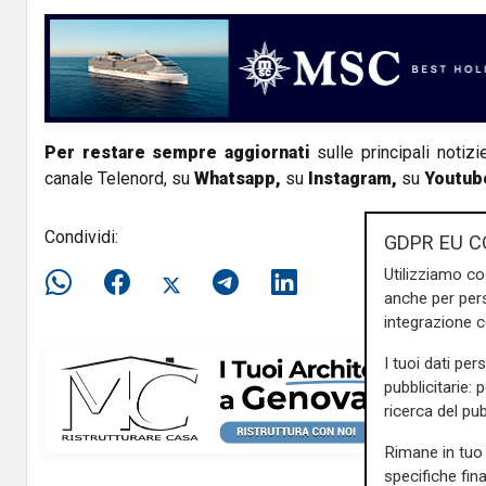
V
i
d
Per restare sempre aggiornati
sulle principali notizi
e
canale Telenord, su
Whatsapp,
su
Instagram
,
su
Youtub
o
Condividi:
GDPR EU C
Utilizziamo co
anche per pers
integrazione 
I tuoi dati per
pubblicitarie: 
ricerca del pub
Rimane in tuo 
specifiche fin