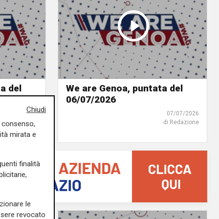
a del
We are Genoa, puntata del
06/07/2026
Chiudi
14/07/2026
07/07/2026
di Redazione
di Redazione
uo consenso,
ità mirata e
uenti finalità
icitarie,
zionare le
essere revocato