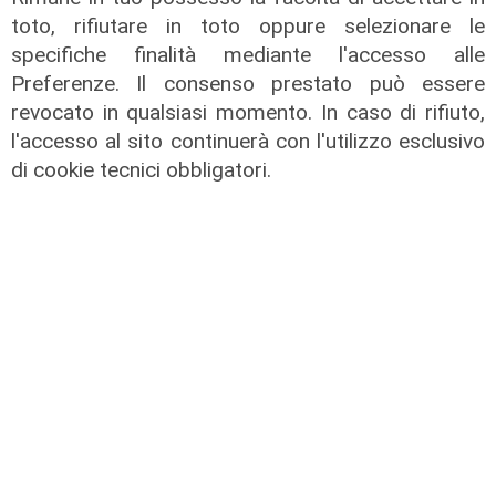
toto, rifiutare in toto oppure selezionare le
specifiche finalità mediante l'accesso alle
Preferenze. Il consenso prestato può essere
Il percorso
revocato in qualsiasi momento. In caso di rifiuto,
Gruppo Fs, Piano Mattei: al via
l'accesso al sito continuerà con l'utilizzo esclusivo
l'esperienza in Italia di 14 lavoratori
di cookie tecnici obbligatori.
tunisini
21/07/2026
di Redazione