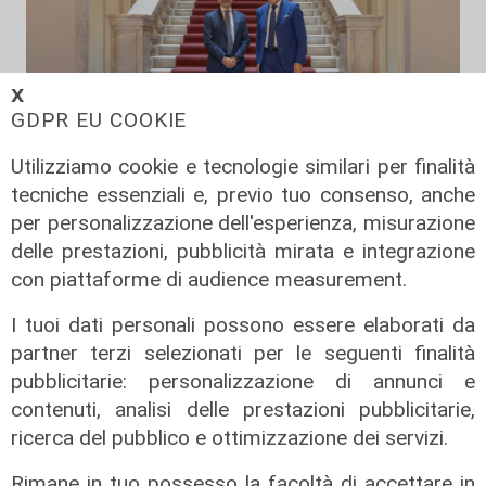
𝗫
GDPR EU COOKIE
Utilizziamo cookie e tecnologie similari per finalità
L'assemblea
tecniche essenziali e, previo tuo consenso, anche
Interporto di Vado, rinnovato il Cda:
per personalizzazione dell'esperienza, misurazione
Pierangelo Olivieri presidente
delle prestazioni, pubblicità mirata e integrazione
22/07/2026
con piattaforme di audience measurement.
di Redazione
I tuoi dati personali possono essere elaborati da
partner terzi selezionati per le seguenti finalità
pubblicitarie: personalizzazione di annunci e
contenuti, analisi delle prestazioni pubblicitarie,
ricerca del pubblico e ottimizzazione dei servizi.
Rimane in tuo possesso la facoltà di accettare in