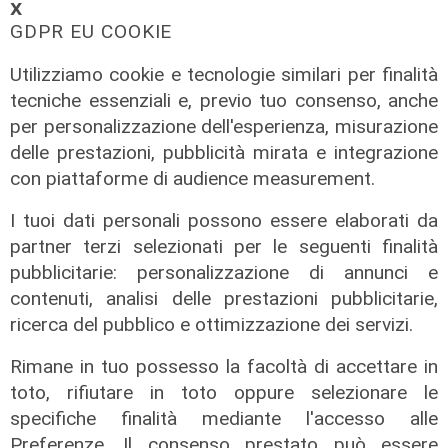
𝗫
GDPR EU COOKIE
Utilizziamo cookie e tecnologie similari per finalità
A Tgn Today
tecniche essenziali e, previo tuo consenso, anche
Futuro Ex Ilva, un'opportunità:
per personalizzazione dell'esperienza, misurazione
intervista a Davide Falteri,
delle prestazioni, pubblicità mirata e integrazione
presidente Federlogistica
con piattaforme di audience measurement.
20/08/2025
I tuoi dati personali possono essere elaborati da
di Matteo Cantile
partner terzi selezionati per le seguenti finalità
pubblicitarie: personalizzazione di annunci e
contenuti, analisi delle prestazioni pubblicitarie,
ricerca del pubblico e ottimizzazione dei servizi.
Rimane in tuo possesso la facoltà di accettare in
toto, rifiutare in toto oppure selezionare le
specifiche finalità mediante l'accesso alle
Preferenze. Il consenso prestato può essere