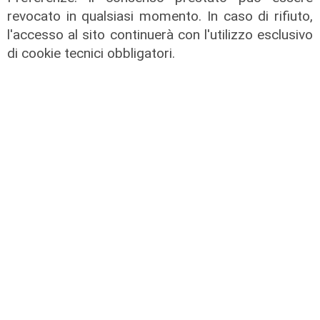
revocato in qualsiasi momento. In caso di rifiuto,
TGN Today 14/08/2025
l'accesso al sito continuerà con l'utilizzo esclusivo
di cookie tecnici obbligatori.
14/08/2025
di Redazione
TGN Today 12/08/2025
12/08/2025
di Redazione