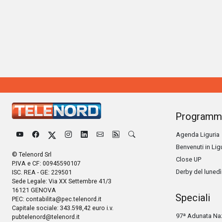
Programm
Agenda Liguria
Benvenuti in Lig
© Telenord Srl
Close UP
P.IVA e CF: 00945590107
Derby del lunedì
ISC. REA - GE: 229501
Sede Legale: Via XX Settembre 41/3
16121 GENOVA
Speciali
PEC:
contabilita@pec.telenord.it
Capitale sociale: 343.598,42 euro i.v.
97ª Adunata Naz
pubtelenord@telenord.it