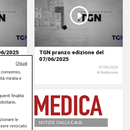
06/2025
TGN pranzo edizione del
07/06/2025
07/06/2025
Chiudi
di Redazione
07/06/2025
uo consenso,
di Redazione
ità mirata e
uenti finalità
icitarie,
zionare le
essere revocato