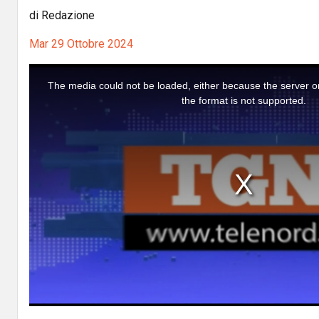
di Redazione
Mar 29 Ottobre 2024
T
h
i
The media could not be loaded, either because the server o
s
i
the format is not supported.
s
a
m
o
d
a
l
w
i
n
d
o
w
.