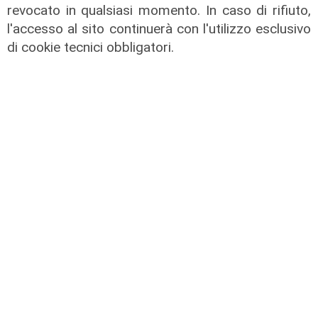
revocato in qualsiasi momento. In caso di rifiuto,
TGN sera edizione del 06/06/2025
l'accesso al sito continuerà con l'utilizzo esclusivo
06/06/2025
di cookie tecnici obbligatori.
di Redazione
TGN pranzo edizione del 05/06/2025
05/06/2025
di Redazione