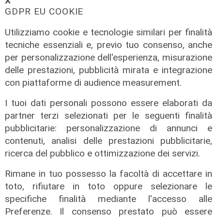
𝗫
GDPR EU COOKIE
Utilizziamo cookie e tecnologie similari per finalità
tecniche essenziali e, previo tuo consenso, anche
per personalizzazione dell'esperienza, misurazione
delle prestazioni, pubblicità mirata e integrazione
TGN pranzo edizione del 07/06/2025
con piattaforme di audience measurement.
07/06/2025
di Redazione
I tuoi dati personali possono essere elaborati da
partner terzi selezionati per le seguenti finalità
pubblicitarie: personalizzazione di annunci e
contenuti, analisi delle prestazioni pubblicitarie,
ricerca del pubblico e ottimizzazione dei servizi.
Rimane in tuo possesso la facoltà di accettare in
toto, rifiutare in toto oppure selezionare le
specifiche finalità mediante l'accesso alle
Preferenze. Il consenso prestato può essere