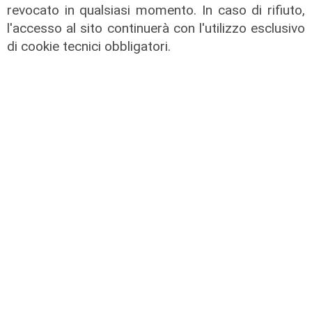
revocato in qualsiasi momento. In caso di rifiuto,
TGN sera edizione del 06/06/2025
l'accesso al sito continuerà con l'utilizzo esclusivo
06/06/2025
di cookie tecnici obbligatori.
di Redazione
TGN sera edizione del 05/06/2025
05/06/2025
di Redazione