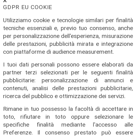
𝗫
GDPR EU COOKIE
Utilizziamo cookie e tecnologie similari per finalità
tecniche essenziali e, previo tuo consenso, anche
per personalizzazione dell'esperienza, misurazione
delle prestazioni, pubblicità mirata e integrazione
TGN pranzo edizione del 07/06/2025
con piattaforme di audience measurement.
07/06/2025
di Redazione
I tuoi dati personali possono essere elaborati da
partner terzi selezionati per le seguenti finalità
pubblicitarie: personalizzazione di annunci e
contenuti, analisi delle prestazioni pubblicitarie,
ricerca del pubblico e ottimizzazione dei servizi.
Rimane in tuo possesso la facoltà di accettare in
toto, rifiutare in toto oppure selezionare le
specifiche finalità mediante l'accesso alle
Preferenze. Il consenso prestato può essere