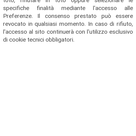
toto, rifiutare in toto oppure selezionare le
specifiche finalità mediante l'accesso alle
Preferenze. Il consenso prestato può essere
revocato in qualsiasi momento. In caso di rifiuto,
l'accesso al sito continuerà con l'utilizzo esclusivo
di cookie tecnici obbligatori.
TGN Calcio sera, edizione del
06/08/2026
06/08/2026
di Redazione