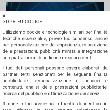
𝗫
GDPR EU COOKIE
Utilizziamo cookie e tecnologie similari per finalità
tecniche essenziali e, previo tuo consenso, anche
per personalizzazione dell'esperienza, misurazione
delle prestazioni, pubblicità mirata e integrazione
con piattaforme di audience measurement.
TGN Calcio pranzo, edizione del
I tuoi dati personali possono essere elaborati da
07/08/2026
partner terzi selezionati per le seguenti finalità
07/08/2026
pubblicitarie: personalizzazione di annunci e
di Redazione
contenuti, analisi delle prestazioni pubblicitarie,
ricerca del pubblico e ottimizzazione dei servizi.
Rimane in tuo possesso la facoltà di accettare in