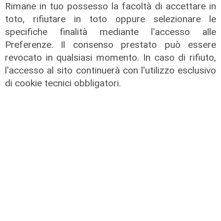
Rimane in tuo possesso la facoltà di accettare in
toto, rifiutare in toto oppure selezionare le
specifiche finalità mediante l'accesso alle
Preferenze. Il consenso prestato può essere
revocato in qualsiasi momento. In caso di rifiuto,
l'accesso al sito continuerà con l'utilizzo esclusivo
TGN Calcio sera, edizione del
di cookie tecnici obbligatori.
05/08/2026
05/08/2026
di Redazione