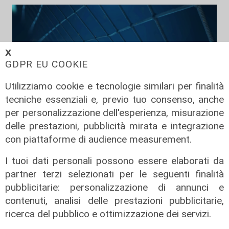
𝗫
GDPR EU COOKIE
Utilizziamo cookie e tecnologie similari per finalità
tecniche essenziali e, previo tuo consenso, anche
per personalizzazione dell'esperienza, misurazione
delle prestazioni, pubblicità mirata e integrazione
TGN Calcio pranzo, edizione del
con piattaforme di audience measurement.
06/08/2026
06/08/2026
I tuoi dati personali possono essere elaborati da
di Redazione
partner terzi selezionati per le seguenti finalità
pubblicitarie: personalizzazione di annunci e
contenuti, analisi delle prestazioni pubblicitarie,
ricerca del pubblico e ottimizzazione dei servizi.