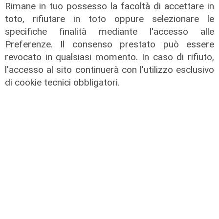
Rimane in tuo possesso la facoltà di accettare in
toto, rifiutare in toto oppure selezionare le
specifiche finalità mediante l'accesso alle
Preferenze. Il consenso prestato può essere
revocato in qualsiasi momento. In caso di rifiuto,
l'accesso al sito continuerà con l'utilizzo esclusivo
TGN Calcio pranzo, edizione del
di cookie tecnici obbligatori.
03/08/2026
03/08/2026
di Redazione