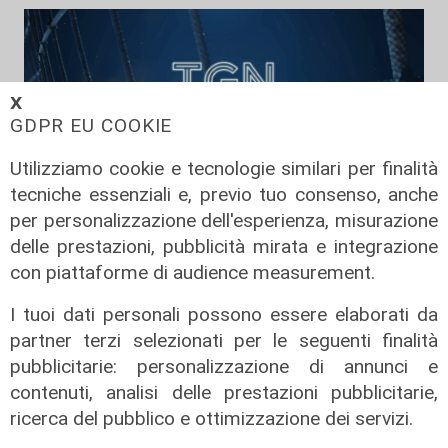
𝗫
GDPR EU COOKIE
Utilizziamo cookie e tecnologie similari per finalità
tecniche essenziali e, previo tuo consenso, anche
per personalizzazione dell'esperienza, misurazione
delle prestazioni, pubblicità mirata e integrazione
TGN Calcio sera, edizione del
con piattaforme di audience measurement.
03/08/2026
03/08/2026
I tuoi dati personali possono essere elaborati da
di Redazione
partner terzi selezionati per le seguenti finalità
pubblicitarie: personalizzazione di annunci e
contenuti, analisi delle prestazioni pubblicitarie,
ricerca del pubblico e ottimizzazione dei servizi.