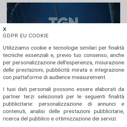
𝗫
GDPR EU COOKIE
Utilizziamo cookie e tecnologie similari per finalità
tecniche essenziali e, previo tuo consenso, anche
per personalizzazione dell'esperienza, misurazione
delle prestazioni, pubblicità mirata e integrazione
TGN Calcio sera, edizione del
con piattaforme di audience measurement.
03/08/2026
03/08/2026
I tuoi dati personali possono essere elaborati da
di Redazione
partner terzi selezionati per le seguenti finalità
pubblicitarie: personalizzazione di annunci e
contenuti, analisi delle prestazioni pubblicitarie,
ricerca del pubblico e ottimizzazione dei servizi.