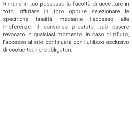
Rimane in tuo possesso la facoltà di accettare in
toto, rifiutare in toto oppure selezionare le
specifiche finalità mediante l'accesso alle
Preferenze. Il consenso prestato può essere
revocato in qualsiasi momento. In caso di rifiuto,
l'accesso al sito continuerà con l'utilizzo esclusivo
TGN Calcio pranzo, edizione del
di cookie tecnici obbligatori.
03/08/2026
03/08/2026
di Redazione