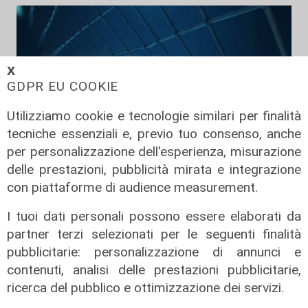
𝗫
GDPR EU COOKIE
Utilizziamo cookie e tecnologie similari per finalità
tecniche essenziali e, previo tuo consenso, anche
per personalizzazione dell'esperienza, misurazione
delle prestazioni, pubblicità mirata e integrazione
TGN Calcio pranzo, edizione del
con piattaforme di audience measurement.
07/08/2026
07/08/2026
I tuoi dati personali possono essere elaborati da
di Redazione
partner terzi selezionati per le seguenti finalità
pubblicitarie: personalizzazione di annunci e
contenuti, analisi delle prestazioni pubblicitarie,
ricerca del pubblico e ottimizzazione dei servizi.