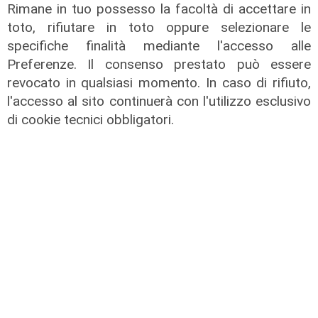
Rimane in tuo possesso la facoltà di accettare in
toto, rifiutare in toto oppure selezionare le
specifiche finalità mediante l'accesso alle
Preferenze. Il consenso prestato può essere
revocato in qualsiasi momento. In caso di rifiuto,
l'accesso al sito continuerà con l'utilizzo esclusivo
TGN Calcio sera, edizione del
di cookie tecnici obbligatori.
04/08/2026
04/08/2026
di Redazione