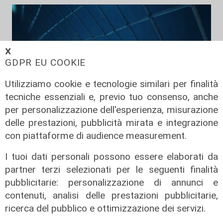
𝗫
GDPR EU COOKIE
Utilizziamo cookie e tecnologie similari per finalità
tecniche essenziali e, previo tuo consenso, anche
per personalizzazione dell'esperienza, misurazione
delle prestazioni, pubblicità mirata e integrazione
TGN Calcio pranzo, edizione del
con piattaforme di audience measurement.
05/08/2026
05/08/2026
I tuoi dati personali possono essere elaborati da
di Redazione
partner terzi selezionati per le seguenti finalità
pubblicitarie: personalizzazione di annunci e
contenuti, analisi delle prestazioni pubblicitarie,
ricerca del pubblico e ottimizzazione dei servizi.