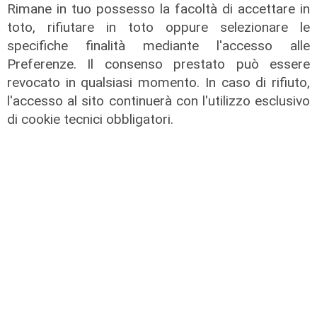
Rimane in tuo possesso la facoltà di accettare in
toto, rifiutare in toto oppure selezionare le
specifiche finalità mediante l'accesso alle
Preferenze. Il consenso prestato può essere
revocato in qualsiasi momento. In caso di rifiuto,
l'accesso al sito continuerà con l'utilizzo esclusivo
TGN Calcio sera, edizione del
di cookie tecnici obbligatori.
04/08/2026
04/08/2026
di Redazione