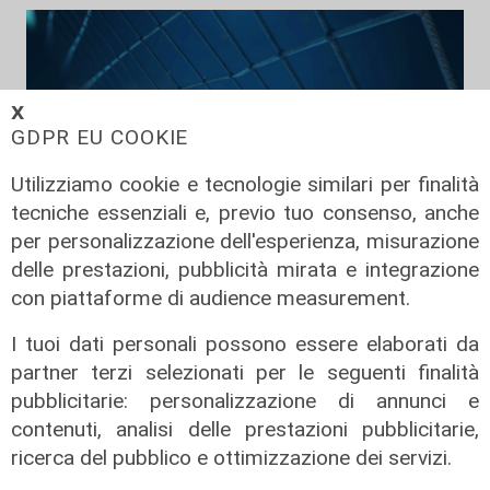
𝗫
GDPR EU COOKIE
Utilizziamo cookie e tecnologie similari per finalità
tecniche essenziali e, previo tuo consenso, anche
per personalizzazione dell'esperienza, misurazione
delle prestazioni, pubblicità mirata e integrazione
TGN Calcio pranzo, edizione del
con piattaforme di audience measurement.
05/08/2026
05/08/2026
I tuoi dati personali possono essere elaborati da
di Redazione
partner terzi selezionati per le seguenti finalità
pubblicitarie: personalizzazione di annunci e
contenuti, analisi delle prestazioni pubblicitarie,
ricerca del pubblico e ottimizzazione dei servizi.