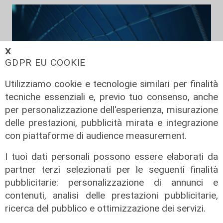
𝗫
GDPR EU COOKIE
Utilizziamo cookie e tecnologie similari per finalità
tecniche essenziali e, previo tuo consenso, anche
per personalizzazione dell'esperienza, misurazione
delle prestazioni, pubblicità mirata e integrazione
TGN Calcio pranzo, edizione del
con piattaforme di audience measurement.
06/08/2026
06/08/2026
I tuoi dati personali possono essere elaborati da
di Redazione
partner terzi selezionati per le seguenti finalità
pubblicitarie: personalizzazione di annunci e
contenuti, analisi delle prestazioni pubblicitarie,
ricerca del pubblico e ottimizzazione dei servizi.