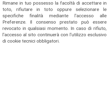
Rimane in tuo possesso la facoltà di accettare in
toto, rifiutare in toto oppure selezionare le
specifiche finalità mediante l'accesso alle
Preferenze. Il consenso prestato può essere
revocato in qualsiasi momento. In caso di rifiuto,
l'accesso al sito continuerà con l'utilizzo esclusivo
TGN Calcio sera, edizione del
di cookie tecnici obbligatori.
05/08/2026
05/08/2026
di Redazione