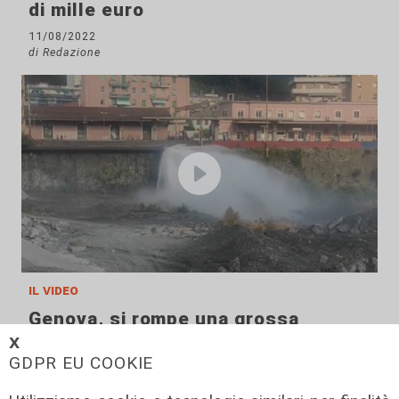
di mille euro
11/08/2022
di Redazione
il video
Genova, si rompe una grossa
conduttura dell'acqua a Bolzaneto:
𝗫
maxi perdita nel Polcevera
GDPR EU COOKIE
10/08/2022