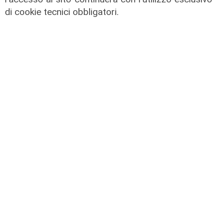
di cookie tecnici obbligatori.
La trattativa
Genoa, Vogliacco a un passo dalla
Cremonese
03/08/2026
di Claudio Baffico