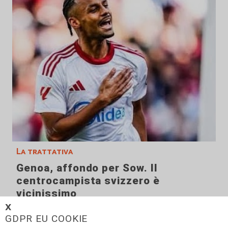
La trattativa
Genoa, affondo per Sow. Il
centrocampista svizzero è
vicinissimo
𝗫
04/08/2026
GDPR EU COOKIE
di Claudio Baffico