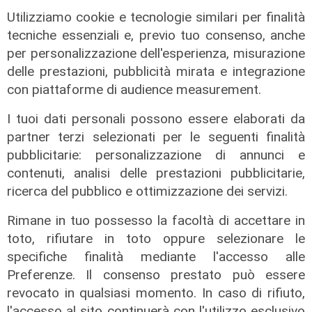
Utilizziamo cookie e tecnologie similari per finalità
tecniche essenziali e, previo tuo consenso, anche
per personalizzazione dell'esperienza, misurazione
delle prestazioni, pubblicità mirata e integrazione
con piattaforme di audience measurement.
I tuoi dati personali possono essere elaborati da
partner terzi selezionati per le seguenti finalità
pubblicitarie: personalizzazione di annunci e
contenuti, analisi delle prestazioni pubblicitarie,
Verso gli Europei
ricerca del pubblico e ottimizzazione dei servizi.
Euro 2032, ora è ufficiale: fra i 16
stadi candidati c'è anche il 'Ferraris'
Rimane in tuo possesso la facoltà di accettare in
di Genova
toto, rifiutare in toto oppure selezionare le
04/08/2026
specifiche finalità mediante l'accesso alle
di Redazione Sport
Preferenze. Il consenso prestato può essere
revocato in qualsiasi momento. In caso di rifiuto,
l'accesso al sito continuerà con l'utilizzo esclusivo