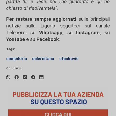
partita lui e Jesè, poi l'ho guardato e gli ho
chiesto di risolvermela
".
Per restare sempre aggiornati
sulle principali
notizie sulla Liguria seguiteci sul canale
Telenord, su
Whatsapp,
su
Instagram
,
su
Youtube
e su
Facebook
.
Tags:
sampdoria
salernitana
stankovic
Condividi: