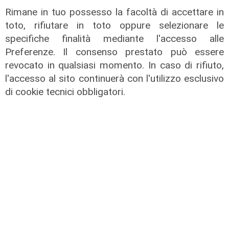
Rimane in tuo possesso la facoltà di accettare in
toto, rifiutare in toto oppure selezionare le
specifiche finalità mediante l'accesso alle
Preferenze. Il consenso prestato può essere
revocato in qualsiasi momento. In caso di rifiuto,
l'accesso al sito continuerà con l'utilizzo esclusivo
Calciomercato
di cookie tecnici obbligatori.
Sampdoria, doppio rinforzo in arrivo.
Ufficiale Pedrola all'Oviedo, saluta
anche Girelli
03/08/2026
di r.c.