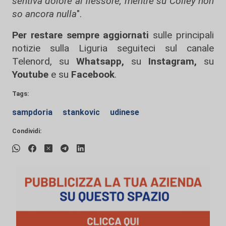
sentiva dolore al flessore, mentre su Colley non
so ancora nulla
".
Per restare sempre aggiornati
sulle principali
notizie sulla Liguria seguiteci sul canale
Telenord, su
Whatsapp,
su
Instagram
,
su
Youtube
e su
Facebook
.
Tags:
sampdoria
stankovic
udinese
Condividi: