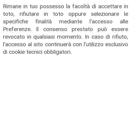
Rimane in tuo possesso la facoltà di accettare in
toto, rifiutare in toto oppure selezionare le
specifiche finalità mediante l'accesso alle
Preferenze. Il consenso prestato può essere
revocato in qualsiasi momento. In caso di rifiuto,
l'accesso al sito continuerà con l'utilizzo esclusivo
Calciomercato
di cookie tecnici obbligatori.
Sampdoria, doppio rinforzo in arrivo.
Ufficiale Pedrola all'Oviedo, saluta
anche Girelli
03/08/2026
di r.c.