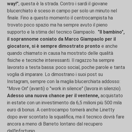
way!"
, questa è la strada. Contro i sardi il giovane
blucerchiato è sceso in campo per solo un minuto nel
finale. Fino a questo momento il centrocampista ha
trovato poco spazio ma ha sempre avuto il pieno
supporto e la stima del tecnico Giampaolo.
"Il bambino",
il soprannome coniato da Marco Giampaolo per il
giocatore, si è sempre dimostrato pronto
e anche
quando chiamato in causa ha mostrato delle qualità
fisiche e tecniche interessanti. Il ragazzo ha sempre
lavorato a testa bassa: poco social, poche parole e tanta
voglia di imparare. Lo dimostrano i suoi post su
Instagram, sempre con la maglia blucerchiata addosso:
"Move On" (avanti) o "work in silence" (lavora in silenzio).
Adesso una nuova chance per il ventenne,
acquistato
in estate con un investimento da 6,5 milioni più 500 mila
euro di bonus. A centrocampo tornerà anche Linetty
dopo aver scontato la squalifica, ma il tecnico dovrà fare
ancora a meno di Barreto lontano dal recupero
dall'infortunio.