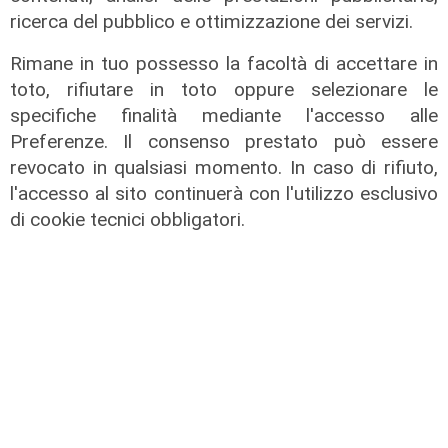
ricerca del pubblico e ottimizzazione dei servizi.
Rimane in tuo possesso la facoltà di accettare in
toto, rifiutare in toto oppure selezionare le
specifiche finalità mediante l'accesso alle
Preferenze. Il consenso prestato può essere
Mia, Tua, Nostra
revocato in qualsiasi momento. In caso di rifiuto,
Sampdoria, campagna abbonamenti
l'accesso al sito continuerà con l'utilizzo esclusivo
a gonfie vele: superata quota
di cookie tecnici obbligatori.
15mila rinnovi
03/08/2026
di F.S.