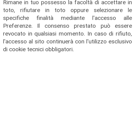
Rimane in tuo possesso la facoltà di accettare in
toto, rifiutare in toto oppure selezionare le
Mia, Tua, Nostra
specifiche finalità mediante l'accesso alle
Sampdoria, campagna abbonamenti
Preferenze. Il consenso prestato può essere
a gonfie vele: superata quota
revocato in qualsiasi momento. In caso di rifiuto,
15mila rinnovi
l'accesso al sito continuerà con l'utilizzo esclusivo
di cookie tecnici obbligatori.
03/08/2026
di F.S.