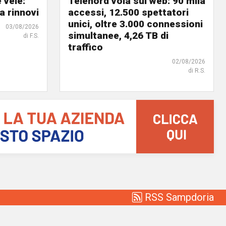
 vele:
Telenord vola sul web: 90 mila
a rinnovi
accessi, 12.500 spettatori
unici, oltre 3.000 connessioni
03/08/2026
simultanee, 4,26 TB di
di F.S.
traffico
02/08/2026
di R.S.
RSS Sampdoria