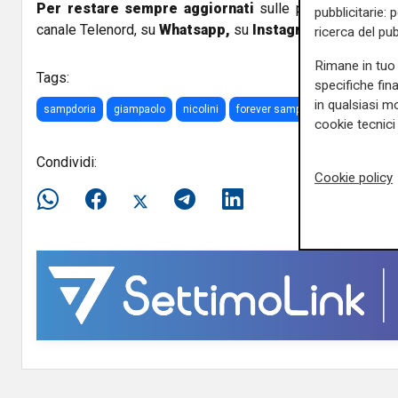
Per restare sempre aggiornati
sulle principali notizi
pubblicitarie: 
canale Telenord, su
Whatsapp,
su
Instagram
,
su
Youtub
ricerca del pub
Rimane in tuo 
Tags:
specifiche fin
in qualsiasi mo
sampdoria
giampaolo
nicolini
forever samp
cookie tecnici 
Condividi:
Cookie policy