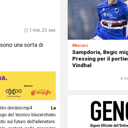
1 min, 23 sec
sono una sorta di
Mercato
Sampdoria, Begic mig
Pressing per il portie
Vindhal
di R
5/nicolini-dordoni.mp4
La
go del tecnico blucerchiato
i sul futuro dell'allenatore.