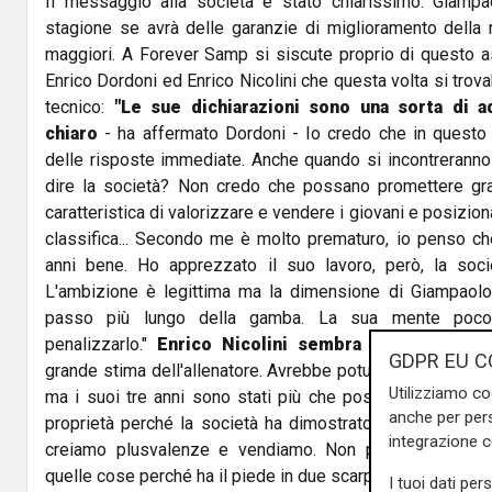
Il messaggio alla società è stato chiarissimo: Giampa
stagione se avrà delle garanzie di miglioramento della 
maggiori. A Forever Samp si siscute proprio di questo as
Enrico Dordoni ed Enrico Nicolini che questa volta si trov
tecnico:
"Le sue dichiarazioni sono una sorta di 
chiaro
- ha affermato Dordoni - Io credo che in questo
delle risposte immediate. Anche quando si incontreranno
dire la società? Non credo che possano promettere gr
caratteristica di valorizzare e vendere i giovani e posiziona
classifica... Secondo me è molto prematuro, io penso ch
anni bene. Ho apprezzato il suo lavoro, però, la soci
L'ambizione è legittima ma la dimensione di Giampaolo 
passo più lungo della gamba. La sua mente poco f
penalizzarlo."
Enrico Nicolini sembra sicuro del d
GDPR EU C
grande stima dell'allenatore. Avrebbe potuto fare di più 
Utilizziamo co
ma i suoi tre anni sono stati più che positivi. È destin
anche per pers
proprietà perché la società ha dimostrato che i progra
integrazione 
creiamo plusvalenze e vendiamo. Non penso proprio 
quelle cose perché ha il piede in due scarpe, è troppo ones
I tuoi dati per