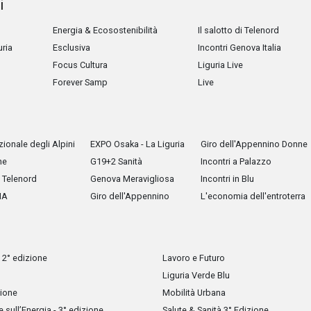
i
Energia & Ecosostenibilità
Il salotto di Telenord
uria
Esclusiva
Incontri Genova Italia
Focus Cultura
Liguria Live
Forever Samp
Live
ionale degli Alpini
EXPO Osaka - La Liguria
Giro dell'Appennino Donne
he
G19+2 Sanità
Incontri a Palazzo
Telenord
Genova Meravigliosa
Incontri in Blu
IA
Giro dell'Appennino
L'economia dell'entroterra
 2° edizione
Lavoro e Futuro
Liguria Verde Blu
zione
Mobilità Urbana
sull’Energia - 3° edizione
Salute & Sanità 3° Edizione