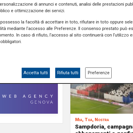
e sulla Liguria seguiteci sul
personalizzazione di annunci e contenuti, analisi delle prestazioni pubbl
e
e su
Facebook
.
blico e ottimizzazione dei servizi.
possesso la facoltà di accettare in toto, rifiutare in toto oppure sele
alità mediante l'accesso alle Preferenze. Il consenso prestato può 
mento. In caso di rifiuto, l'accesso al sito continuerà con l'utilizzo e
obbligatori.
Accetta tutti
Rifiuta tutti
Preferenze
Mia, Tua, Nostra
Sampdoria, campagn