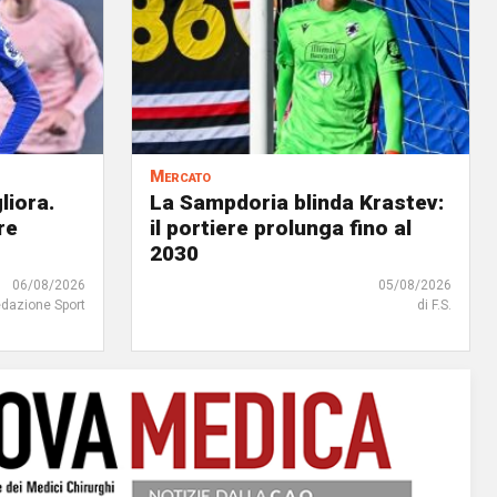
Mercato
liora.
La Sampdoria blinda Krastev:
re
il portiere prolunga fino al
2030
06/08/2026
05/08/2026
edazione Sport
di F.S.