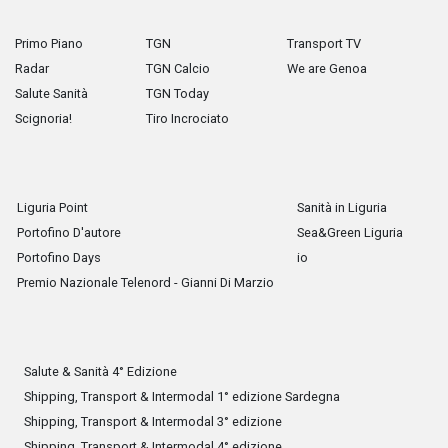
Primo Piano
TGN
Transport TV
Radar
TGN Calcio
We are Genoa
Salute Sanità
TGN Today
Scignoria!
Tiro Incrociato
Liguria Point
Sanità in Liguria
Portofino D'autore
Sea&Green Liguria
Portofino Days
io
Premio Nazionale Telenord - Gianni Di Marzio
Salute & Sanità 4° Edizione
Shipping, Transport & Intermodal 1° edizione Sardegna
Shipping, Transport & Intermodal 3° edizione
Shipping, Transport & Intermodal 4° edizione