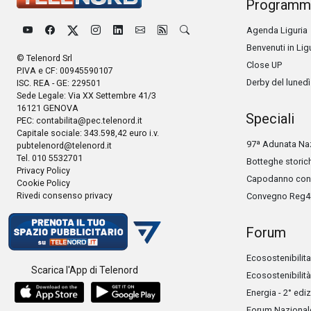
Programm
Agenda Liguria
Benvenuti in Lig
© Telenord Srl
Close UP
P.IVA e CF: 00945590107
Derby del lunedì
ISC. REA - GE: 229501
Sede Legale: Via XX Settembre 41/3
16121 GENOVA
Speciali
PEC:
contabilita@pec.telenord.it
Capitale sociale: 343.598,42 euro i.v.
97ª Adunata Naz
pubtelenord@telenord.it
Tel. 010 5532701
Botteghe storic
Privacy Policy
Capodanno con 
Cookie Policy
Rivedi consenso privacy
Convegno Reg4
Forum
Ecosostenibilita
Scarica l'App di Telenord
Ecosostenibilità
Energia - 2° edi
Forum Nazionale 