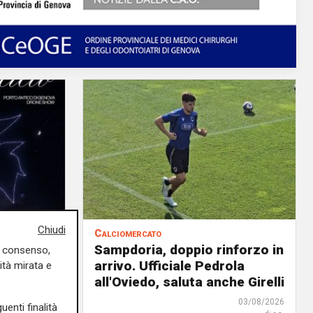
Chiudi
Calciomercato
il 12
Sampdoria, doppio rinforzo in
uo consenso,
 Porto
arrivo. Ufficiale Pedrola
ità mirata e
all'Oviedo, saluta anche Girelli
04/08/2026
03/08/2026
uenti finalità