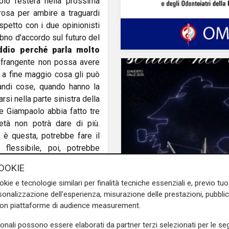
olo resterà nella prossima
rosa per ambire a traguardi
petto con i due opinionisti
abno d'accordo sul futuro del
addio perché parla molto
 frangente non possa avere
 a fine maggio cosa gli può
andi cose, quando hanno la
rsi nella parte sinistra della
e Giampaolo abbia fatto tre
età non potrà dare di più.
è questa, potrebbe fare il
lessibile, poi, potrebbe
estino di Giampaolo:
"Ho
OOKIE
La festa
con un atteggiamento diverso
80 anni di Sampdoria, 
okie e tecnologie similari per finalità tecniche essenziali e, previo t
ato ad andare via con questa
agosto spettacolo al
onalizzazione dell'esperienza, misurazione delle prestazioni, pubblic
mmi sono questi: compriamo,
Antico con 450 droni
con piattaforme di audience measurement.
che Giampaolo abbia detto
to per farlo."
sonali possono essere elaborati da partner terzi selezionati per le seg