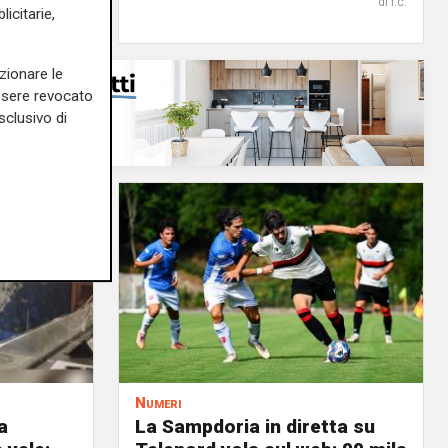
di Filippo Serio
di r.c.
icitarie,
zionare le
essere revocato
sclusivo di
Numeri
a
La Sampdoria in diretta su