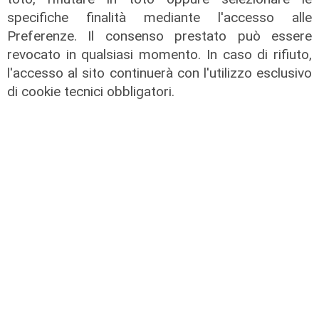
specifiche finalità mediante l'accesso alle
Sampdoria, campagna abbonamenti
Preferenze. Il consenso prestato può essere
a gonfie vele: superata quota
revocato in qualsiasi momento. In caso di rifiuto,
15mila rinnovi
l'accesso al sito continuerà con l'utilizzo esclusivo
03/08/2026
di cookie tecnici obbligatori.
di F.S.
Numeri