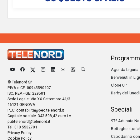
Programm
Agenda Liguria
Benvenuti in Lig
© Telenord Srl
Close UP
P.IVA e CF: 00945590107
Derby del lunedì
ISC. REA - GE: 229501
Sede Legale: Via XX Settembre 41/3
16121 GENOVA
Speciali
PEC:
contabilita@pec.telenord.it
Capitale sociale: 343.598,42 euro i.v.
97ª Adunata Naz
pubtelenord@telenord.it
Tel. 010 5532701
Botteghe storic
Privacy Policy
Capodanno con 
Cookie Policy