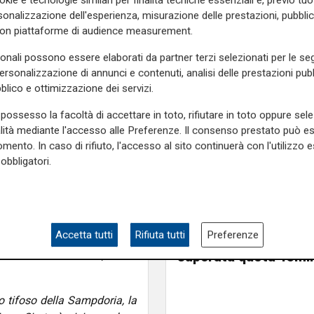
possono aiutare a superare
onalizzazione dell'esperienza, misurazione delle prestazioni, pubblic
con piattaforme di audience measurement.
 quest'anno è stata comunque
i sono. Non faccio nomi, tutti
sonali possono essere elaborati da partner terzi selezionati per le seg
."
personalizzazione di annunci e contenuti, analisi delle prestazioni pubbl
blico e ottimizzazione dei servizi.
one 24 ore su 24 per portare
nostro futuro è il Cittadella,
possesso la facoltà di accettare in toto, rifiutare in toto oppure sele
 dire che le cose non vanno
alità mediante l'accesso alle Preferenze. Il consenso prestato può 
alcio è indecifrabile, non ci
mento. In caso di rifiuto, l'accesso al sito continuerà con l'utilizzo e
 massimo dai giocatori. Il
obbligatori.
famiglia con i valori della
mpo.
Lieto fine? Le favole di
Mia, Tua, Nostra
Sampdoria, campagn
Accetta tutti
Rifiuta tutti
Preferenze
onosco, ha carisma, vediamo
abbonamenti a gonfie
ori non finiscono mai, anche
superata quota 15mil
 tifoso della Sampdoria, la