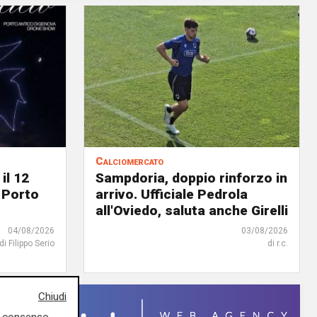
Calciomercato
il 12
Sampdoria, doppio rinforzo in
 Porto
arrivo. Ufficiale Pedrola
all'Oviedo, saluta anche Girelli
04/08/2026
03/08/2026
di Filippo Serio
di r.c.
Chiudi
uo consenso,