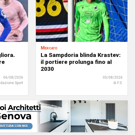
Mercato
liora.
La Sampdoria blinda Krastev:
re
il portiere prolunga fino al
2030
06/08/2026
05/08/2026
edazione Sport
di F.S.