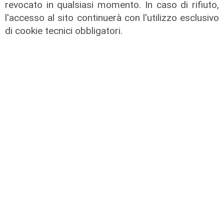
revocato in qualsiasi momento. In caso di rifiuto,
Ufficiale Pedrola all'Oviedo, saluta
l'accesso al sito continuerà con l'utilizzo esclusivo
anche Girelli
di cookie tecnici obbligatori.
03/08/2026
di r.c.
Mia, Tua, Nostra
Sampdoria, campagna abbonamenti
a gonfie vele: superata quota
15mila rinnovi