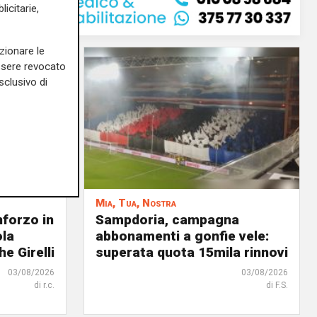
icitarie,
zionare le
essere revocato
sclusivo di
Mia, Tua, Nostra
nforzo in
Sampdoria, campagna
ola
abbonamenti a gonfie vele:
he Girelli
superata quota 15mila rinnovi
03/08/2026
03/08/2026
di r.c.
di F.S.