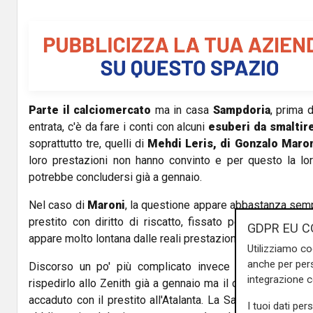
Parte il calciomercato
ma in casa
Sampdoria
, prima 
entrata, c'è da fare i conti con alcuni
esuberi da smaltir
soprattutto tre, quelli di
Mehdi Leris, di Gonzalo Maron
loro prestazioni non hanno convinto e per questo la lor
potrebbe concludersi già a gennaio.
Nel caso di
Maroni
, la questione appare abbastanza sempl
prestito con diritto di riscatto, fissato peraltro a 15 m
GDPR EU C
appare molto lontana dalle reali prestazioni offerte dal tre
Utilizziamo co
anche per pers
Discorso un po' più complicato invece per
Rigoni
. I 
integrazione 
rispedirlo allo Zenith già a gennaio ma il club russo non 
accaduto con il prestito all'Atalanta. La Samp però ha dalla
I tuoi dati per