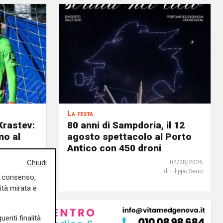
La festa
Krastev:
80 anni di Sampdoria, il 12
no al
agosto spettacolo al Porto
Antico con 450 droni
Chiudi
05/08/2026
04/08/2026
di F.S.
di Filippo Serio
uo consenso,
ità mirata e
uenti finalità