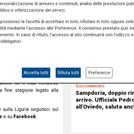
a presenza, condizione che
personalizzazione di annunci e contenuti, analisi delle prestazioni pubbl
blico e ottimizzazione dei servizi.
 di
Mehdi Leris.
Il franco-
possesso la facoltà di accettare in toto, rifiutare in toto oppure sele
oche presenze fin qui messe
alità mediante l'accesso alle Preferenze. Il consenso prestato può 
mento. In caso di rifiuto, l'accesso al sito continuerà con l'utilizzo e
migliori. Difficile insomma
obbligatori.
4 milioni, due e mezzo più
 casse blucerchiate. L'unica
arebbe quella di
Gianluca
Accetta tutti
Rifiuta tutti
Preferenze
l di sotto dei 10 milioni di
 anche se il club ferrarese
Calciomercato
a fine stagione legato alla
Sampdoria, doppio ri
arrivo. Ufficiale Pedr
all'Oviedo, saluta anc
e sulla Liguria seguiteci sul
e
e su
Facebook
.