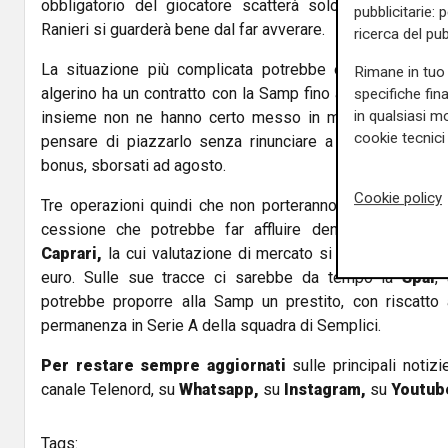
obbligatorio del giocatore scatterà solo alla 20esim
pubblicitarie: 
Ranieri si guarderà bene dal far avverare.
ricerca del pub
La situazione più complicata potrebbe essere quella
Rimane in tuo 
algerino ha un contratto con la Samp fino al 2024 e le p
specifiche fin
in qualsiasi mo
insieme non ne hanno certo messo in mostra le qualità 
cookie tecnici 
pensare di piazzarlo senza rinunciare a qualcosa dei 
bonus, sborsati ad agosto.
Cookie policy
Tre operazioni quindi che non porteranno tesoretti nelle
cessione che potrebbe far affluire denaro sonante s
Caprari,
la cui valutazione di mercato si aggira di poco a
euro. Sulle sue tracce ci sarebbe da tempo la
Spal
,
potrebbe proporre alla Samp un prestito, con riscatto 
permanenza in Serie A della squadra di Semplici.
Per restare sempre aggiornati
sulle principali notizi
canale Telenord, su
Whatsapp,
su
Instagram
,
su
Youtub
Tags: