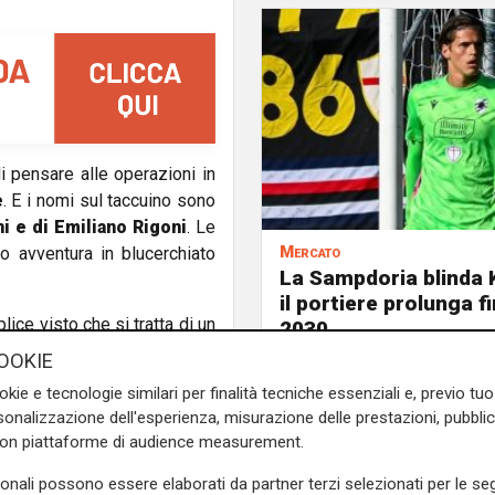
di pensare alle operazioni in
e
. E i nomi sul taccuino sono
i e di Emiliano Rigoni
. Le
Mercato
o avventura in blucerchiato
La Sampdoria blinda 
il portiere prolunga fi
ice visto che si tratta di un
2030
ilioni, cifra che al momento
OOKIE
quartista ex-Boca.
okie e tecnologie similari per finalità tecniche essenziali e, previo t
onalizzazione dell'esperienza, misurazione delle prestazioni, pubblic
blucerchiati punterebbero a
con piattaforme di audience measurement.
vorrebbe ripetere quanto già
 sua il fatto che il riscatto
sonali possono essere elaborati da partner terzi selezionati per le seg