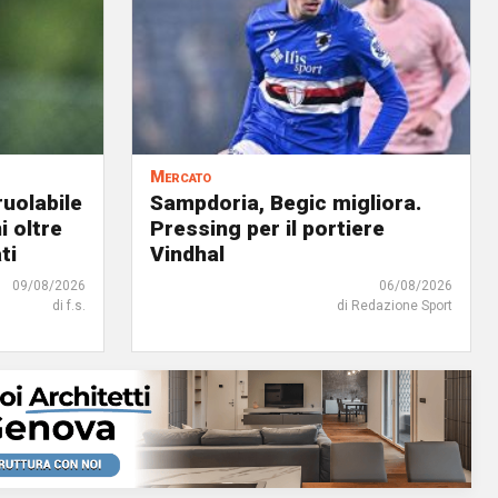
Mercato
uolabile
Sampdoria, Begic migliora.
i oltre
Pressing per il portiere
ti
Vindhal
09/08/2026
06/08/2026
di f.s.
di Redazione Sport