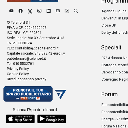
Programm
Agenda Liguria
Benvenuti in Lig
© Telenord Srl
Close UP
P.IVA e CF: 00945590107
Derby del lunedì
ISC. REA - GE: 229501
Sede Legale: Via XX Settembre 41/3
16121 GENOVA
Speciali
PEC:
contabilita@pec.telenord.it
Capitale sociale: 343.598,42 euro i.v.
97ª Adunata Naz
pubtelenord@telenord.it
Tel. 010 5532701
Botteghe storic
Privacy Policy
Capodanno con 
Cookie Policy
Rivedi consenso privacy
Convegno Reg4
Forum
Ecosostenibilita
Scarica l'App di Telenord
Ecosostenibilità
Energia - 2° edi
Forum Nazionale 