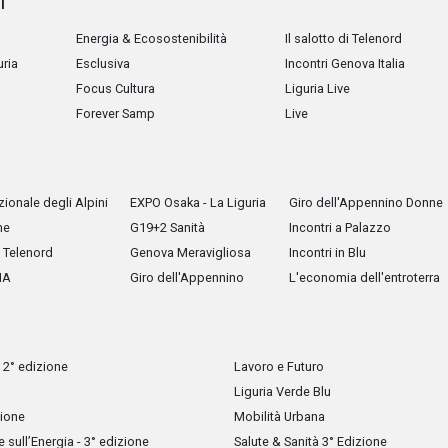
i
Energia & Ecosostenibilità
Il salotto di Telenord
uria
Esclusiva
Incontri Genova Italia
Focus Cultura
Liguria Live
Forever Samp
Live
ionale degli Alpini
EXPO Osaka - La Liguria
Giro dell'Appennino Donne
he
G19+2 Sanità
Incontri a Palazzo
Telenord
Genova Meravigliosa
Incontri in Blu
IA
Giro dell'Appennino
L'economia dell'entroterra
 2° edizione
Lavoro e Futuro
Liguria Verde Blu
zione
Mobilità Urbana
sull’Energia - 3° edizione
Salute & Sanità 3° Edizione