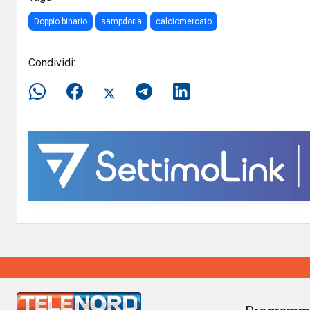
Doppio binario
sampdoria
calciomercato
Condividi: