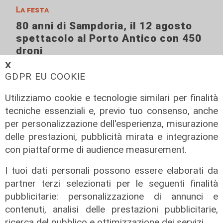
La festa
80 anni di Sampdoria, il 12 agosto
spettacolo al Porto Antico con 450
droni
𝗫
04/08/2026
di Filippo Serio
GDPR EU COOKIE
Utilizziamo cookie e tecnologie similari per finalità
tecniche essenziali e, previo tuo consenso, anche
per personalizzazione dell'esperienza, misurazione
delle prestazioni, pubblicità mirata e integrazione
con piattaforme di audience measurement.
I tuoi dati personali possono essere elaborati da
partner terzi selezionati per le seguenti finalità
pubblicitarie: personalizzazione di annunci e
contenuti, analisi delle prestazioni pubblicitarie,
ricerca del pubblico e ottimizzazione dei servizi.