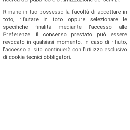
Rimane in tuo possesso la facoltà di accettare in
toto, rifiutare in toto oppure selezionare le
specifiche finalità mediante l'accesso alle
Preferenze. Il consenso prestato può essere
revocato in qualsiasi momento. In caso di rifiuto,
l'accesso al sito continuerà con l'utilizzo esclusivo
Calciomercato
di cookie tecnici obbligatori.
Sampdoria, doppio rinforzo in arrivo.
Ufficiale Pedrola all'Oviedo, saluta
anche Girelli
03/08/2026
di r.c.