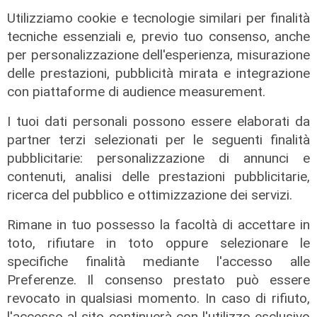
Utilizziamo cookie e tecnologie similari per finalità
tecniche essenziali e, previo tuo consenso, anche
per personalizzazione dell'esperienza, misurazione
Rassegna stampa del 06/06/2024
delle prestazioni, pubblicità mirata e integrazione
06/06/2024
con piattaforme di audience measurement.
di Redazione
I tuoi dati personali possono essere elaborati da
partner terzi selezionati per le seguenti finalità
pubblicitarie: personalizzazione di annunci e
contenuti, analisi delle prestazioni pubblicitarie,
ricerca del pubblico e ottimizzazione dei servizi.
Rimane in tuo possesso la facoltà di accettare in
toto, rifiutare in toto oppure selezionare le
specifiche finalità mediante l'accesso alle
Preferenze. Il consenso prestato può essere
Rassegna stampa del 05/06/2024
revocato in qualsiasi momento. In caso di rifiuto,
05/06/2024
l'accesso al sito continuerà con l'utilizzo esclusivo