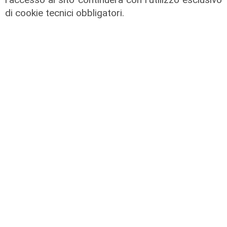
di Redazione
di cookie tecnici obbligatori.
Rassegna stampa del 04/06/2024
04/06/2024
di Redazione