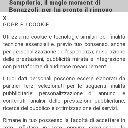
Sampdoria, il magic moment di
Bonazzoli: per lui pronto il rinnovo
di contratto
𝗫
GDPR EU COOKIE
17/07/2020
Utilizziamo cookie e tecnologie similari per finalità
tecniche essenziali e, previo tuo consenso, anche
per personalizzazione dell'esperienza, misurazione
delle prestazioni, pubblicità mirata e integrazione
con piattaforme di audience measurement.
I tuoi dati personali possono essere elaborati da
ALTRE NOTIZIE
partner terzi selezionati per le seguenti finalità
pubblicitarie: personalizzazione di annunci e
contenuti, analisi delle prestazioni pubblicitarie,
ricerca del pubblico e ottimizzazione dei servizi.
Rimane in tuo possesso la facoltà di accettare in
toto, rifiutare in toto oppure selezionare le