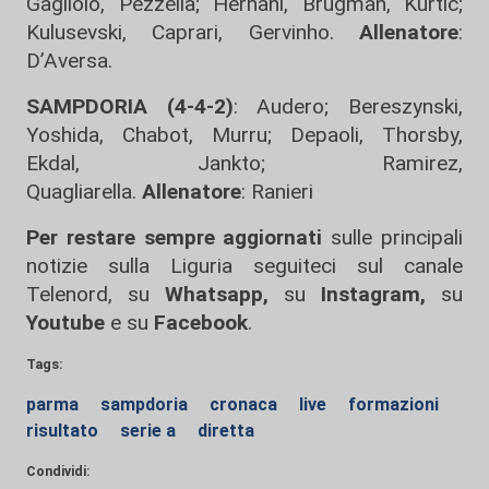
Gagliolo, Pezzella; Hernani, Brugman, Kurtic;
Kulusevski, Caprari, Gervinho.
Allenatore
:
D’Aversa.
SAMPDORIA (4-4-2)
: Audero; Bereszynski,
Yoshida, Chabot, Murru; Depaoli, Thorsby,
Ekdal, Jankto; Ramirez,
Quagliarella.
Allenatore
: Ranieri
Per restare sempre aggiornati
sulle principali
notizie sulla Liguria seguiteci sul canale
Telenord, su
Whatsapp,
su
Instagram
,
su
Youtube
e su
Facebook
.
Tags:
parma
sampdoria
cronaca
live
formazioni
risultato
serie a
diretta
Condividi: