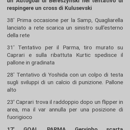
un Autogoal di Bereszynski nel tentativo di
respingere un cross di Kulusevski
38' Prima occasione per la Samp, Quagliarella
lanciato a rete scarica un sinistro sull'esterno
della rete
31' Tentativo per il Parma, tiro murato su
Caprari e sulla ribattuta Kurtic spedisce il
pallone in gradinata
28' Tentativo di Yoshida con un colpo di testa
sugli sviluppi di un calcio di punizione. Pallone
alto
23
'
Caprari trova il raddoppio dopo un flipper in
area, ma il var annulla per una posizione di
fuorigioco
17' GOAL PARMA Gervinho scarta