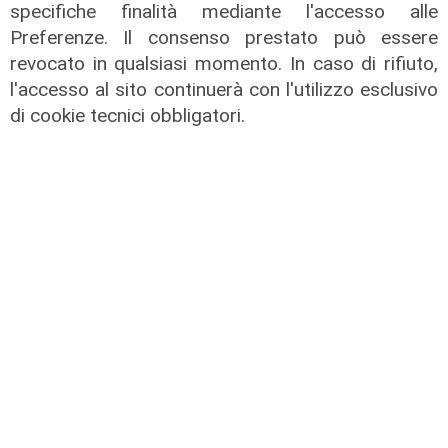
specifiche finalità mediante l'accesso alle
Preferenze. Il consenso prestato può essere
revocato in qualsiasi momento. In caso di rifiuto,
l'accesso al sito continuerà con l'utilizzo esclusivo
di cookie tecnici obbligatori.
La festa
80 anni di Sampdoria, il 12 agosto
spettacolo al Porto Antico con 450
droni
04/08/2026
di Filippo Serio