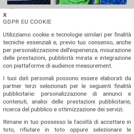
Mercato
𝗫
La Sampdoria blinda Krastev: il
GDPR EU COOKIE
portiere prolunga fino al 2030
Utilizziamo cookie e tecnologie similari per finalità
05/08/2026
tecniche essenziali e, previo tuo consenso, anche
di F.S.
per personalizzazione dell'esperienza, misurazione
delle prestazioni, pubblicità mirata e integrazione
con piattaforme di audience measurement.
I tuoi dati personali possono essere elaborati da
partner terzi selezionati per le seguenti finalità
pubblicitarie: personalizzazione di annunci e
contenuti, analisi delle prestazioni pubblicitarie,
ricerca del pubblico e ottimizzazione dei servizi.
Rimane in tuo possesso la facoltà di accettare in
toto, rifiutare in toto oppure selezionare le