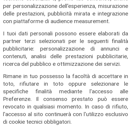
per personalizzazione dell'esperienza, misurazione
delle prestazioni, pubblicità mirata e integrazione
con piattaforme di audience measurement.
I tuoi dati personali possono essere elaborati da
partner terzi selezionati per le seguenti finalità
pubblicitarie: personalizzazione di annunci e
contenuti, analisi delle prestazioni pubblicitarie,
ricerca del pubblico e ottimizzazione dei servizi.
Rimane in tuo possesso la facoltà di accettare in
toto, rifiutare in toto oppure selezionare le
Unica
specifiche finalità mediante l'accesso alle
Genoa, sprint abbonamenti:
Preferenze. Il consenso prestato può essere
superata quota 20mila rinnovi
revocato in qualsiasi momento. In caso di rifiuto,
05/08/2026
l'accesso al sito continuerà con l'utilizzo esclusivo
di F.S.
di cookie tecnici obbligatori.