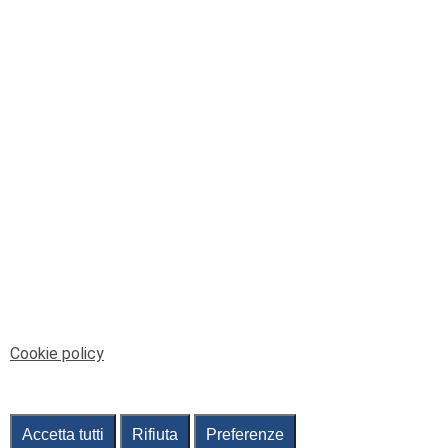
© Telenord Srl
P.IVA e CF: 00945590107 - ISC. REA - GE: 229501
Sede Legale: Via XX Settembre 41/3, 16121 GENOVA
PEC: contabilita@pec.telenord.it
Capitale sociale: 343.598,42 euro i.v.
Tutti i diritti riservati, vietata la copia anche parziale
dei contenuti
pubtelenord@telenord.it
Tel. 010 55 32 701
Informativa della privacy
|
Gestisci consenso
Cookie policy
Accetta tutti
Rifiuta
Preferenze