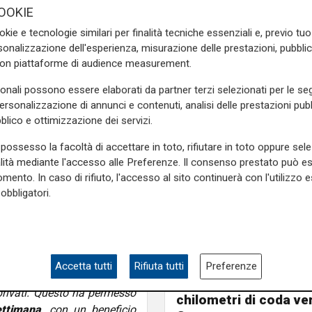
OOKIE
 potenzialità, avendo visto
e quale sia la reale domanda
okie e tecnologie similari per finalità tecniche essenziali e, previo t
er dare un'idea dei numeri,
onalizzazione dell'esperienza, misurazione delle prestazioni, pubblic
con piattaforme di audience measurement.
to del 18%
e negli
impianti
tante crescita. Con il Comune
sonali possono essere elaborati da partner terzi selezionati per le seg
 per prendere in futuro le
personalizzazione di annunci e contenuti, analisi delle prestazioni pubbl
blico e ottimizzazione dei servizi.
ntazione
- ha poi spiegato
possesso la facoltà di accettare in toto, rifiutare in toto oppure sele
leta libertà
che un servizio
alità mediante l'accesso alle Preferenze. Il consenso prestato può 
verticali. Non ho bisogno di
mento. In caso di rifiuto, l'accesso al sito continuerà con l'utilizzo e
lta che ne ho bisogno, senza
obbligatori.
parmio
. Si ricordi quelli che
o disporre del loro tempo e
il fatto
o gli orari di utilizzo dei
Genova, tamponamen
o di disaffollare gli orari di
tre auto e un furgone
Accetta tutti
Rifiuta tutti
Preferenze
e molti di quelli che hanno
ponte San Giorgio: 2
privati. Questo ha permesso
chilometri di coda ve
ettimana,
con un beneficio