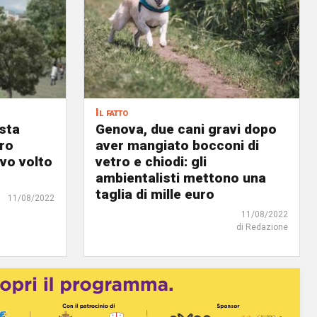
Il fatto
osta
Genova, due cani gravi dopo
ro
aver mangiato bocconi di
ovo volto
vetro e chiodi: gli
ambientalisti mettono una
taglia di mille euro
11/08/2022
11/08/2022
di Redazione