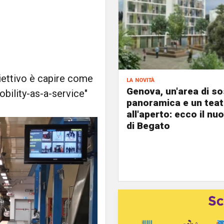
biettivo è capire come
la novità
Genova, un'area di s
mobility-as-a-service"
panoramica e un teat
all'aperto: ecco il nu
di Begato