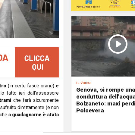
il video
tro
(in certe fasce orarie)
e
Genova, si rompe un
lo fatto ieri dall'assessore
conduttura dell'acqu
trami
che farà sicuramente
Bolzaneto: maxi perdi
usufruito direttamente (e non
Polcevera
o che
a guadagnarne è stata
rimentazione
- ha spiegato