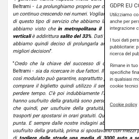
GDPR EU C
Beltrami -
La prolunghiamo proprio per capirne a pieno le
un continuo crescendo nei numeri. Vogliamo infatti capir
Utilizziamo co
di questo tipo di servizio che abbiamo lanciato. Tanto p
anche per pers
integrazione 
abbiamo visto che
in metropolitana il traffico è sali
verticali
è addirittura
salito del 33%
. Dati peraltro in cos
I tuoi dati per
abbiamo quindi deciso di prolungarla ancora per 4 mesi
pubblicitarie: 
migliori decisioni
".
ricerca del pub
"
Credo che la chiave del successo di questa sperime
Rimane in tuo 
Beltrami -
sia da ricercare in due fattori. Il primo è la
comp
specifiche fin
così modulato può garantire, soprattutto per gli impianti 
in qualsiasi mo
comprare il biglietto quindi utilizzo il servizio ogni vo
cookie tecnici 
perdere tempo. C'è poi indubbiamente l'aspetto del
ris
hanno usufruito della gratuità sono persone che potevan
Cookie policy
che quindi, per usufruire della gratuità, hanno cambiat
trasporti per spostarsi in orari gratuiti. Questo ha permess
punta. E sempre dalle nostre indagini abbiamo visto ch
usufruito della gratuità, prima si spostavano con mezzi 
di
togliere dalle strade una media di 3000 auto a s