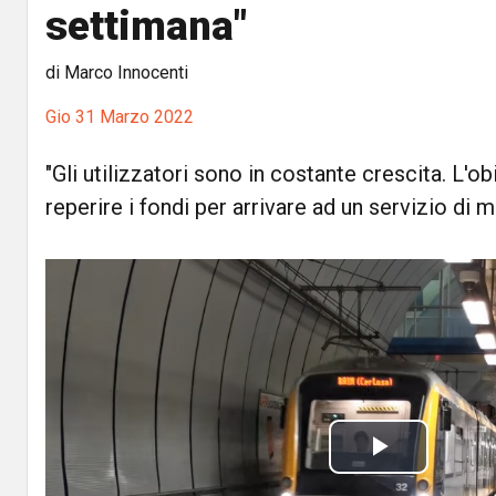
settimana"
di Marco Innocenti
Gio 31 Marzo 2022
"Gli utilizzatori sono in costante crescita. L'o
reperire i fondi per arrivare ad un servizio di 
P