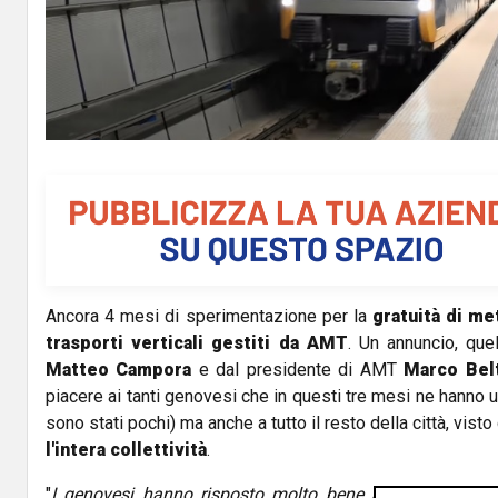
l
a
y
V
i
d
Ancora 4 mesi di sperimentazione per la
gratuità di me
e
trasporti verticali gestiti da AMT
. Un annuncio, quel
o
Matteo Campora
e dal presidente di AMT
Marco Bel
piacere ai tanti genovesi che in questi tre mesi ne hanno 
sono stati pochi) ma anche a tutto il resto della città, vist
l'intera collettività
.
"
I genovesi hanno risposto molto bene alla nostra spe