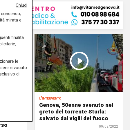
Chiudi
uo consenso,
ità mirata e
uenti finalità
icitarie,
zionare le
essere revocato
sclusivo di
l'intervento
to fra
Genova, 50enne svenuto nel
 sul
greto del torrente Sturla:
salvato dai vigili del fuoco
rso
09/08/2022