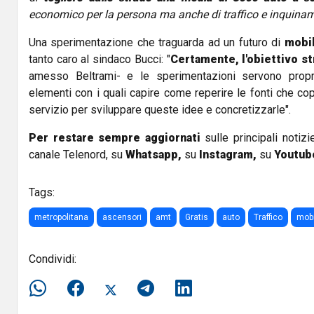
economico per la persona ma anche di traffico e inquinamen
Una sperimentazione che traguarda ad un futuro di
mobil
tanto caro al sindaco Bucci: "
Certamente, l'obiettivo st
amesso Beltrami- e le sperimentazioni servono propr
elementi con i quali capire come reperire le fonti che cop
servizio per sviluppare queste idee e concretizzarle".
Per restare sempre aggiornati
sulle principali notizi
canale Telenord, su
Whatsapp,
su
Instagram
,
su
Youtub
Tags:
metropolitana
ascensori
amt
Gratis
auto
Traffico
mobi
Condividi: