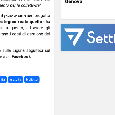
Genova
to per la collettività
".
ity-as-a-service
, progetto
rategico resta quello
- ha
io a questo, ad avere gli
rano i costi di gestione del
e sulla Liguria seguiteci sul
e
e su
Facebook
.
lità
gratuità
biglietto