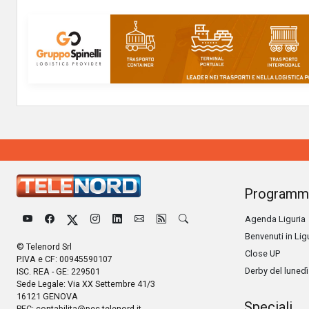
Programm
Agenda Liguria
Benvenuti in Lig
© Telenord Srl
Close UP
P.IVA e CF: 00945590107
Derby del lunedì
ISC. REA - GE: 229501
Sede Legale: Via XX Settembre 41/3
16121 GENOVA
Speciali
PEC:
contabilita@pec.telenord.it