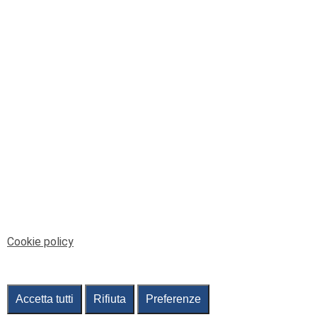
© Telenord Srl
P.IVA e CF: 00945590107 - ISC. REA - GE: 229501
Sede Legale: Via XX Settembre 41/3, 16121 GENOVA
PEC: contabilita@pec.telenord.it
Capitale sociale: 343.598,42 euro i.v.
Tutti i diritti riservati, vietata la copia anche parziale
dei contenuti
pubtelenord@telenord.it
Tel. 010 55 32 701
Informativa della privacy
|
Gestisci consenso
Cookie policy
Accetta tutti
Rifiuta
Preferenze