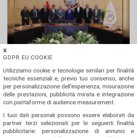
𝗫
Il progetto
GDPR EU COOKIE
Egitto, Alstom alla guida di un
consorzio firma contratti da 690
Utilizziamo cookie e tecnologie similari per finalità
milioni
tecniche essenziali e, previo tuo consenso, anche
per personalizzazione dell'esperienza, misurazione
18/06/2026
di Redazione
delle prestazioni, pubblicità mirata e integrazione
con piattaforme di audience measurement.
I tuoi dati personali possono essere elaborati da
partner terzi selezionati per le seguenti finalità
pubblicitarie: personalizzazione di annunci e