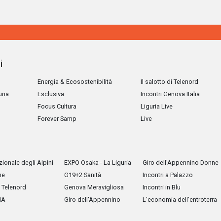
i
Energia & Ecosostenibilità
Il salotto di Telenord
uria
Esclusiva
Incontri Genova Italia
Focus Cultura
Liguria Live
Forever Samp
Live
ionale degli Alpini
EXPO Osaka - La Liguria
Giro dell'Appennino Donne
he
G19+2 Sanità
Incontri a Palazzo
Telenord
Genova Meravigliosa
Incontri in Blu
IA
Giro dell'Appennino
L'economia dell'entroterra