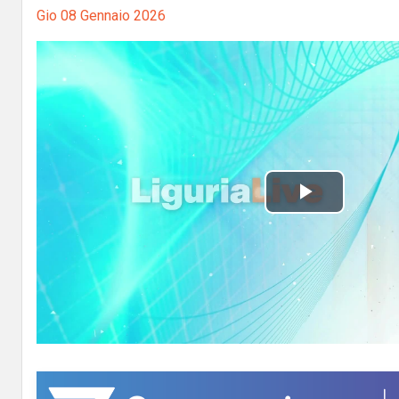
Gio 08 Gennaio 2026
P
l
a
y
V