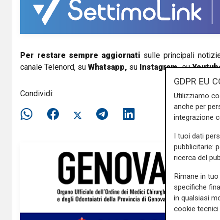
i
d
e
Per restare sempre aggiornati
sulle principali notizi
canale Telenord, su
Whatsapp,
su
Instagram
,
su
Youtub
o
GDPR EU C
Condividi:
Utilizziamo co
anche per pers
integrazione 
I tuoi dati per
pubblicitarie: 
ricerca del pub
Rimane in tuo 
specifiche fin
in qualsiasi mo
cookie tecnici 