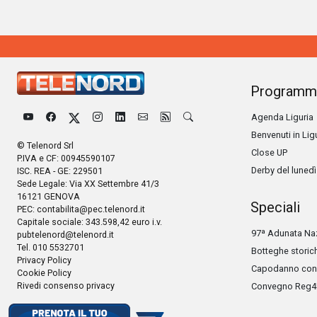
Programm
Agenda Liguria
Benvenuti in Lig
© Telenord Srl
Close UP
P.IVA e CF: 00945590107
Derby del lunedì
ISC. REA - GE: 229501
Sede Legale: Via XX Settembre 41/3
16121 GENOVA
Speciali
PEC:
contabilita@pec.telenord.it
Capitale sociale: 343.598,42 euro i.v.
97ª Adunata Naz
pubtelenord@telenord.it
Tel. 010 5532701
Botteghe storic
Privacy Policy
Capodanno con 
Cookie Policy
Rivedi consenso privacy
Convegno Reg4