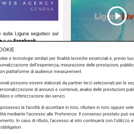
e sulla Liguria seguiteci sul
e
e su
Facebook
.
OOKIE
Liguria Live pomerigg
okie e tecnologie similari per finalità tecniche essenziali e, previo t
05/08/2026
onalizzazione dell'esperienza, misurazione delle prestazioni, pubblic
con piattaforme di audience measurement.
sonali possono essere elaborati da partner terzi selezionati per le seg
personalizzazione di annunci e contenuti, analisi delle prestazioni pubbl
blico e ottimizzazione dei servizi.
possesso la facoltà di accettare in toto, rifiutare in toto oppure sele
alità mediante l'accesso alle Preferenze. Il consenso prestato può 
mento. In caso di rifiuto, l'accesso al sito continuerà con l'utilizzo e
obbligatori.