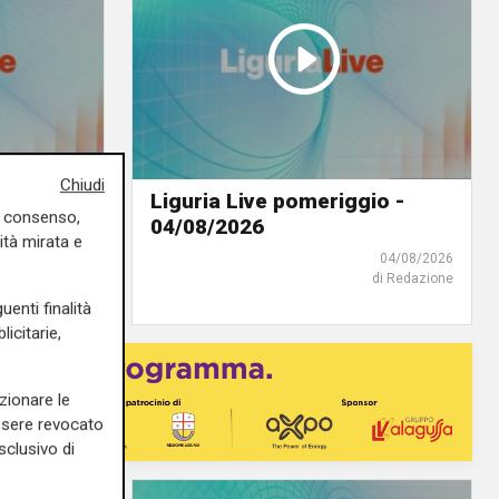
Chiudi
io -
Liguria Live pomeriggio -
uo consenso,
04/08/2026
ità mirata e
05/08/2026
04/08/2026
di Redazione
di Redazione
uenti finalità
icitarie,
zionare le
essere revocato
sclusivo di