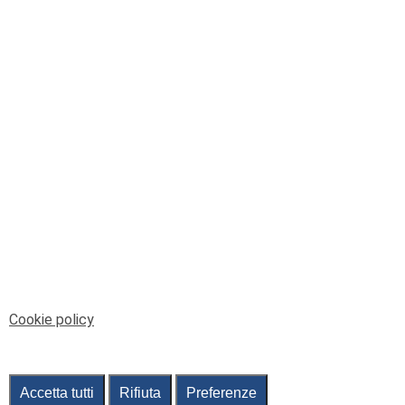
© Telenord Srl
P.IVA e CF: 00945590107 - ISC. REA - GE: 229501
Sede Legale: Via XX Settembre 41/3, 16121 GENOVA
PEC: contabilita@pec.telenord.it
Capitale sociale: 343.598,42 euro i.v.
Tutti i diritti riservati, vietata la copia anche parziale
dei contenuti
pubtelenord@telenord.it
Tel. 010 55 32 701
Informativa della privacy
|
Gestisci consenso
Cookie policy
Accetta tutti
Rifiuta
Preferenze