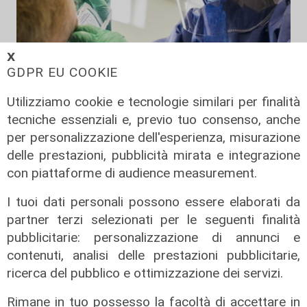
𝗫
GDPR EU COOKIE
i dati di oggi
Utilizziamo cookie e tecnologie similari per finalità
Coronavirus, oggi 162 nuovi casi in
tecniche essenziali e, previo tuo consenso, anche
Liguria, 89 ospedalizzati, 11 in
per personalizzazione dell'esperienza, misurazione
terapia intensiva
delle prestazioni, pubblicità mirata e integrazione
22/08/2021
con piattaforme di audience measurement.
di Anna Li Vigni
I tuoi dati personali possono essere elaborati da
partner terzi selezionati per le seguenti finalità
pubblicitarie: personalizzazione di annunci e
contenuti, analisi delle prestazioni pubblicitarie,
ricerca del pubblico e ottimizzazione dei servizi.
Rimane in tuo possesso la facoltà di accettare in