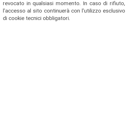
revocato in qualsiasi momento. In caso di rifiuto,
Incontri in Blu - Rosalba Giugni
l'accesso al sito continuerà con l'utilizzo esclusivo
10/06/2025
di cookie tecnici obbligatori.
di Redazione
Incontri in Blu - Francesco Bruni
05/05/2025
di Redazione