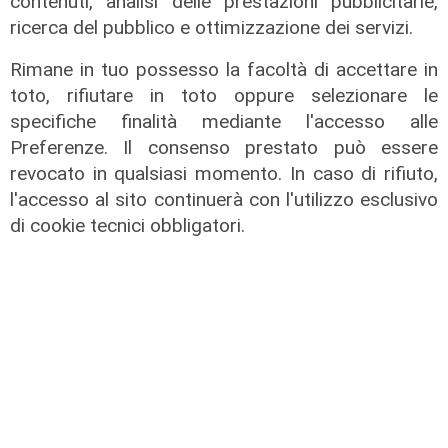
contenuti, analisi delle prestazioni pubblicitarie,
ricerca del pubblico e ottimizzazione dei servizi.
Rimane in tuo possesso la facoltà di accettare in
toto, rifiutare in toto oppure selezionare le
specifiche finalità mediante l'accesso alle
Preferenze. Il consenso prestato può essere
revocato in qualsiasi momento. In caso di rifiuto,
l'accesso al sito continuerà con l'utilizzo esclusivo
di cookie tecnici obbligatori.
Calciomercato
Sampdoria, doppio rinforzo in arrivo.
Ufficiale Pedrola all'Oviedo, saluta
anche Girelli
03/08/2026
di r.c.