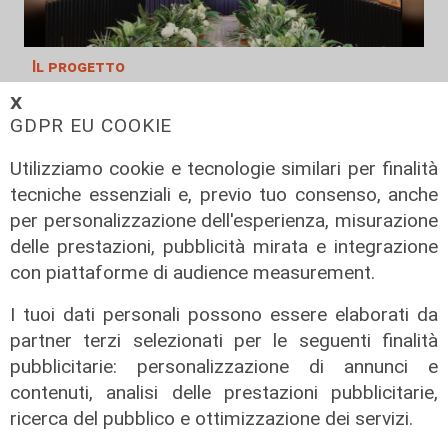
Il progetto
Egitto, Alstom alla guida di un
𝗫
consorzio firma contratti da 690
GDPR EU COOKIE
milioni
Utilizziamo cookie e tecnologie similari per finalità
18/06/2026
tecniche essenziali e, previo tuo consenso, anche
di Redazione
per personalizzazione dell'esperienza, misurazione
delle prestazioni, pubblicità mirata e integrazione
con piattaforme di audience measurement.
I tuoi dati personali possono essere elaborati da
partner terzi selezionati per le seguenti finalità
pubblicitarie: personalizzazione di annunci e
contenuti, analisi delle prestazioni pubblicitarie,
ricerca del pubblico e ottimizzazione dei servizi.