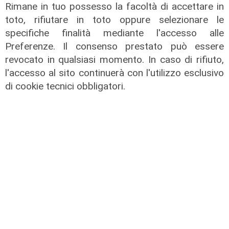
Rimane in tuo possesso la facoltà di accettare in
toto, rifiutare in toto oppure selezionare le
specifiche finalità mediante l'accesso alle
Preferenze. Il consenso prestato può essere
revocato in qualsiasi momento. In caso di rifiuto,
l'accesso al sito continuerà con l'utilizzo esclusivo
di cookie tecnici obbligatori.
il master
Assiterminal e ForMare il primo
Master per manager dei terminal
portuali in Italia
22/04/2026
di Redazione