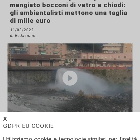
mangiato bocconi di vetro e chiodi:
gli ambientalisti mettono una taglia
di mille euro
11/08/2022
di Redazione
il video
𝗫
GDPR EU COOKIE
Genova, si rompe una grossa
conduttura dell'acqua a Bolzaneto:
Utilizziamo cookie e tecnologie similari per finalità