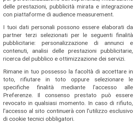
rispetto della qualità del territorio e della
delle prestazioni, pubblicità mirata e integrazione
sostenibilità ambientale», ha sottolineato
con piattaforme di audience measurement.
l'assessora Coppola, ribadendo che il nuovo
regolamento non nasce per ostacolare le reti di
I tuoi dati personali possono essere elaborati da
nuova generazione, bensì per introdurre criteri
partner terzi selezionati per le seguenti finalità
di maggiore responsabilità e controllo.
pubblicitarie: personalizzazione di annunci e
contenuti, analisi delle prestazioni pubblicitarie,
Negli ultimi anni il tema delle antenne aveva
ricerca del pubblico e ottimizzazione dei servizi.
alimentato numerose discussioni in diversi
quartieri cittadini. A
Sampierdarena
le proteste
Rimane in tuo possesso la facoltà di accettare in
avevano accompagnato la vicenda di un
toto, rifiutare in toto oppure selezionare le
impianto installato sul Promontorio e
specifiche finalità mediante l'accesso alle
successivamente rimosso, mentre nel Levante
Preferenze. Il consenso prestato può essere
aveva suscitato preoccupazione l'ipotesi di
revocato in qualsiasi momento. In caso di rifiuto,
collocare una stazione radio sopra un edificio
l'accesso al sito continuerà con l'utilizzo esclusivo
scolastico a breve distanza dall'ospedale
di cookie tecnici obbligatori.
pediatrico
Gaslini
.