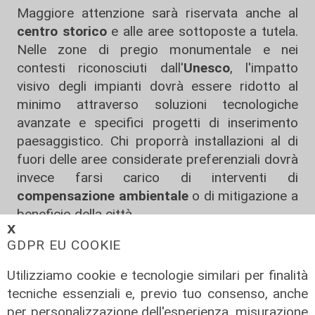
Maggiore attenzione sarà riservata anche al
centro storico
e alle aree sottoposte a tutela.
Nelle zone di pregio monumentale e nei
contesti riconosciuti dall'
Unesco
, l'impatto
visivo degli impianti dovrà essere ridotto al
minimo attraverso soluzioni tecnologiche
avanzate e specifici progetti di inserimento
paesaggistico. Chi proporrà installazioni al di
fuori delle aree considerate preferenziali dovrà
invece farsi carico di interventi di
compensazione ambientale
o di mitigazione a
beneficio della città.
𝗫
«La connettività e il
5G
rappresentano
GDPR EU COOKIE
infrastrutture fondamentali per servizi come
Utilizziamo cookie e tecnologie similari per finalità
telemedicina, logistica e innovazione urbana,
tecniche essenziali e, previo tuo consenso, anche
ma lo sviluppo tecnologico deve procedere nel
per personalizzazione dell'esperienza, misurazione