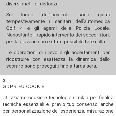
diversi metri di distanza.
Sul luogo dell’incidente sono giunti
tempestivamente i sanitari dell’automedica
Golf 4 e gli agenti della Polizia Locale.
Nonostante il rapido intervento dei soccorritori,
per la giovane non è stato possibile fare nulla.
Le operazioni di rilievo e gli accertamenti per
ricostruire con esattezza la dinamica dello
scontro sono proseguiti fino a tarda sera.
Elisa Bozzano avrebbe compiuto 26 anni a
𝗫
luglio, lavorava come autista per Amt e aveva
GDPR EU COOKIE
giocato a pallavolo nel Volley Genova.
Utilizziamo cookie e tecnologie similari per finalità
tecniche essenziali e, previo tuo consenso, anche
per personalizzazione dell'esperienza, misurazione