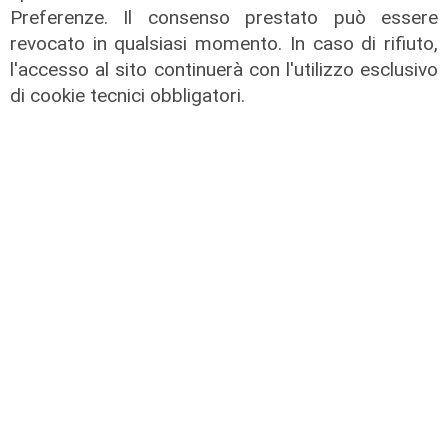
Preferenze. Il consenso prestato può essere
Assegnazione
revocato in qualsiasi momento. In caso di rifiuto,
Tunnel subportuale, a Webuild il
l'accesso al sito continuerà con l'utilizzo esclusivo
maxi appalto da 803 milioni. Bucci:
di cookie tecnici obbligatori.
"Passo che Genova attendeva da
decenni"
31/07/2026
di R.P.