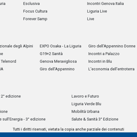
uria
Esclusiva
Incontri Genova Italia
Focus Cultura
Liguria Live
Forever Samp
Live
ionale degli Alpini
EXPO Osaka - La Liguria
Giro dell'Appennino Donne
he
G19+2 Sanità
Incontri a Palazzo
Telenord
Genova Meravigliosa
Incontri in Blu
IA
Giro dell'Appennino
L'economia dell'entroterra
 2° edizione
Lavoro e Futuro
Liguria Verde Blu
zione
Mobilità Urbana
sull’Energia - 3° edizione
Salute & Sanità 3° Edizione
Tutti i diritti riservati, vietata la copia anche parziale dei contenuti