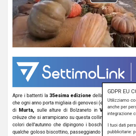
P
l
a
y
V
i
d
GDPR EU C
Apre i battenti la
35esima edizione
della tradizionale
Mo
e
Utilizziamo co
che ogni anno porta migliaia di genovesi (e non solo) fin s
anche per pers
o
di
Murta,
sulle alture di Bolzaneto in
Valpolcevera.
F
integrazione 
crêuze che si arrampicano su questa collina, impossibile n
colori dell'autunno che dipingono i boschi, magari assap
I tuoi dati per
pubblicitarie: 
qualche goloso biscottino, passeggiando fra le zucche più