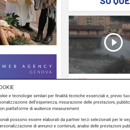
il video
Genova, si rompe un
OOKIE
stra della Zucca
, la festa
conduttura dell'acqu
okie e tecnologie similari per finalità tecniche essenziali e, previo t
ulla piazza del piccolo borgo
Bolzaneto: maxi perdi
onalizzazione dell'esperienza, misurazione delle prestazioni, pubblic
ra le stradine strette e le
Polcevera
con piattaforme di audience measurement.
on innamorarsi dei magnifici
orando una torta di zucca o
sonali possono essere elaborati da partner terzi selezionati per le seg
personalizzazione di annunci e contenuti, analisi delle prestazioni pubbl
 grandi o quelle dalla forma