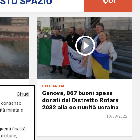
solidarietà
a grossa
Genova, 867 buoni spesa
Chiudi
a a
donati dal Distretto Rotary
uo consenso,
ta nel
2032 alla comunità ucraina
ità mirata e
10/08/2022
10/08/2022
uenti finalità
icitarie,