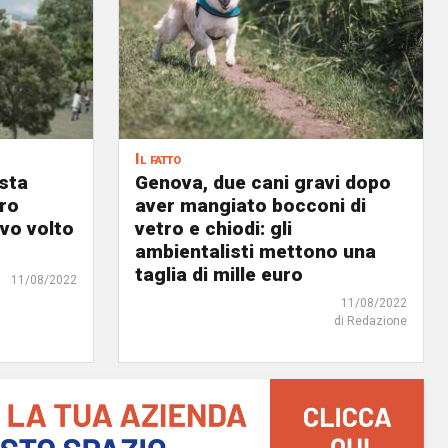
Il fatto
osta
Genova, due cani gravi dopo
ro
aver mangiato bocconi di
ovo volto
vetro e chiodi: gli
ambientalisti mettono una
taglia di mille euro
11/08/2022
11/08/2022
di Redazione