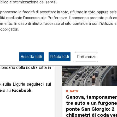
blico e ottimizzazione dei servizi.
possesso la facoltà di accettare in toto, rifiutare in toto oppure sele
to attesa, dopo quella dello
alità mediante l'accesso alle Preferenze. Il consenso prestato può 
i dovute alla pandemia. Due
mento. In caso di rifiuto, l'accesso al sito continuerà con l'utilizzo e
di questo appuntamento bello
obbligatori.
po di volontari che lavora
delle vallate
Paola Bordilli
ggio importante per tutta la
Accetta tutti
Rifiuta tutti
Preferenze
e cos'è questa
festa per il
lendario della nostra città in
e sulla Liguria seguiteci sul
e
e su
Facebook
.
il fatto
Genova, tamponamen
tre auto e un furgone
ponte San Giorgio: 2
chilometri di coda ve