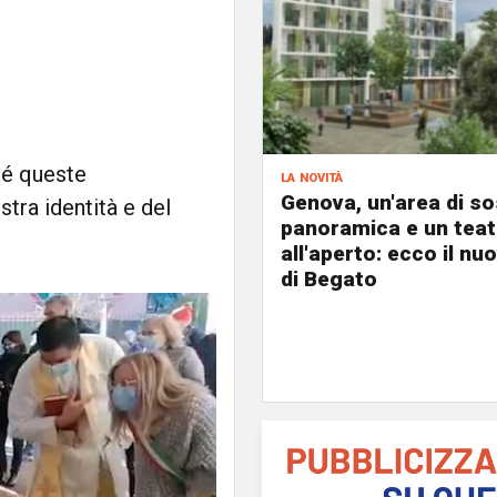
ché queste
la novità
Genova, un'area di s
tra identità e del
panoramica e un teat
all'aperto: ecco il nu
di Begato