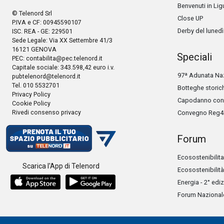
Benvenuti in Lig
© Telenord Srl
Close UP
P.IVA e CF: 00945590107
Derby del lunedì
ISC. REA - GE: 229501
Sede Legale: Via XX Settembre 41/3
16121 GENOVA
Speciali
PEC:
contabilita@pec.telenord.it
Capitale sociale: 343.598,42 euro i.v.
97ª Adunata Naz
pubtelenord@telenord.it
Tel. 010 5532701
Botteghe storic
Privacy Policy
Capodanno con 
Cookie Policy
Rivedi consenso privacy
Convegno Reg4
Forum
Ecosostenibilita
Scarica l'App di Telenord
Ecosostenibilità
Energia - 2° edi
Forum Nazionale 