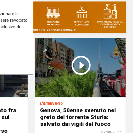
zionare le
essere revocato
sclusivo di
l'intervento
to fra
Genova, 50enne svenuto nel
 sul
greto del torrente Sturla:
salvato dai vigili del fuoco
rso
09/08/2022