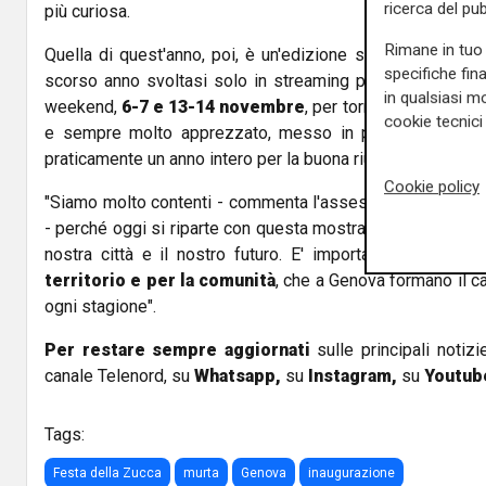
ricerca del pub
più curiosa.
Rimane in tuo 
Quella di quest'anno, poi, è un'edizione sicuramente mol
specifiche fin
scorso anno svoltasi solo in streaming per le restrizion
in qualsiasi mo
weekend,
6-7 e 13-14 novembre
, per tornare a godere 
cookie tecnici 
e sempre molto apprezzato, messo in piedi da un grup
praticamente un anno intero per la buona riuscita.
Cookie policy
"Siamo molto contenti - commenta l'assessore alla tutela 
- perché oggi si riparte con questa mostra che è un messa
nostra città e il nostro futuro. E' importante far capir
territorio e per la comunità
, che a Genova formano il ca
ogni stagione".
Per restare sempre aggiornati
sulle principali notizi
canale Telenord, su
Whatsapp,
su
Instagram
,
su
Youtub
Tags:
Festa della Zucca
murta
Genova
inaugurazione