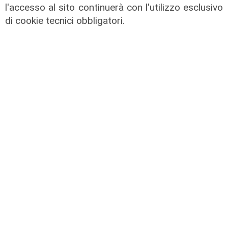
l'accesso al sito continuerà con l'utilizzo esclusivo
superata quota 20mila rinnovi
di cookie tecnici obbligatori.
05/08/2026
di F.S.
Test in Inghilterra
Il Genoa chiude la tournée inglese
con una sconfitta: il Bournemouth