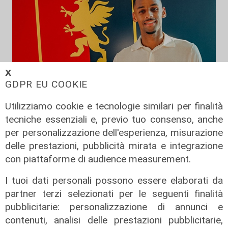
𝗫
GDPR EU COOKIE
Utilizziamo cookie e tecnologie similari per finalità
tecniche essenziali e, previo tuo consenso, anche
per personalizzazione dell'esperienza, misurazione
delle prestazioni, pubblicità mirata e integrazione
Calciomercato
con piattaforme di audience measurement.
Genoa, ufficiale il colpo Sow. E
Vogliacco va alla Cremonese
I tuoi dati personali possono essere elaborati da
partner terzi selezionati per le seguenti finalità
06/08/2026
di Filippo Serio
pubblicitarie: personalizzazione di annunci e
contenuti, analisi delle prestazioni pubblicitarie,