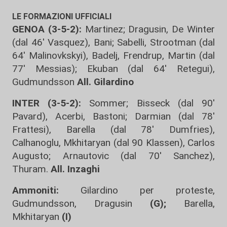
LE FORMAZIONI UFFICIALI
GENOA (3-5-2):
Martinez; Dragusin, De Winter
(dal 46' Vasquez), Bani; Sabelli, Strootman (dal
64' Malinovkskyi), Badelj, Frendrup, Martin (dal
77' Messias); Ekuban (dal 64' Retegui),
Gudmundsson
All. Gilardino
INTER (3-5-2):
Sommer; Bisseck (dal 90'
Pavard), Acerbi, Bastoni; Darmian (dal 78'
Frattesi), Barella (dal 78' Dumfries),
Calhanoglu, Mkhitaryan (dal 90 Klassen), Carlos
Augusto; Arnautovic (dal 70' Sanchez),
Thuram.
All. Inzaghi
Ammoniti:
Gilardino per proteste,
Gudmundsson, Dragusin
(G);
Barella,
Mkhitaryan
(I)