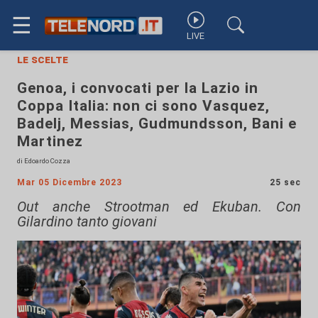
☰
LIVE
le scelte
Genoa, i convocati per la Lazio in
Coppa Italia: non ci sono Vasquez,
Badelj, Messias, Gudmundsson, Bani e
Martinez
di Edoardo Cozza
Mar 05 Dicembre 2023
25 sec
Out anche Strootman ed Ekuban. Con
Gilardino tanto giovani