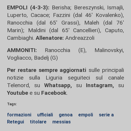
EMPOLI (4-3-3):
Berisha; Bereszynski, Ismajli,
Luperto, Cacace; Fazzini (dal 46' Kovalenko),
Ranocchia (dal 65' Grassi), Maleh (dal 76'
Marin); Maldini (dal 65' Cancellieri), Caputo,
Cambiaghi.
Allenatore:
Andreazzoli
AMMONITI:
Ranocchia (E), Malinovskyi,
Vogliacco, Badelj (G)
Per restare sempre aggiornati
sulle principali
notizie sulla Liguria seguiteci sul canale
Telenord, su
Whatsapp,
su
Instagram
,
su
Youtube
e su
Facebook
.
Tags:
formazioni
ufficiali
genoa
empoli
serie a
Retegui
titolare
messias