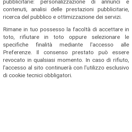
pubblicitarie: personalizzazione di annunci e
Trofeo Spagnolo, Genoa battuto dal
contenuti, analisi delle prestazioni pubblicitarie,
Deportivo: al 'Ferraris' è 0-1
ricerca del pubblico e ottimizzazione dei servizi.
08/08/2026
Rimane in tuo possesso la facoltà di accettare in
di F.S.
toto, rifiutare in toto oppure selezionare le
specifiche finalità mediante l'accesso alle
Preferenze. Il consenso prestato può essere
revocato in qualsiasi momento. In caso di rifiuto,
l'accesso al sito continuerà con l'utilizzo esclusivo
di cookie tecnici obbligatori.