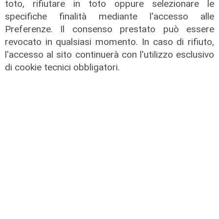
toto, rifiutare in toto oppure selezionare le
specifiche finalità mediante l'accesso alle
Preferenze. Il consenso prestato può essere
Test in Inghilterra
revocato in qualsiasi momento. In caso di rifiuto,
Il Genoa chiude la tournée inglese
l'accesso al sito continuerà con l'utilizzo esclusivo
con una sconfitta: il Bournemouth
di cookie tecnici obbligatori.
domina e vince 10-1
04/08/2026
di Filippo Serio